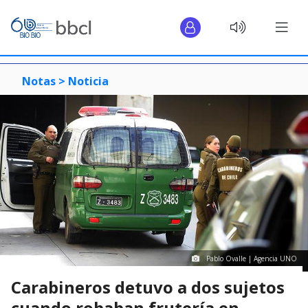
Notas >
Noticia
Pablo Ovalle | Agencia UNO
Carabineros detuvo a dos sujetos
cuando robaban frutería en