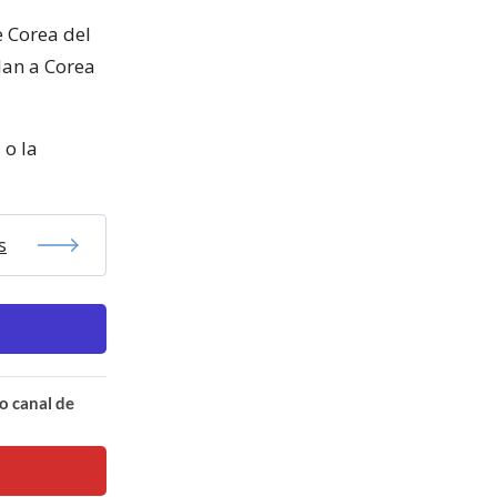
e Corea del
lan a Corea
 o la
s
o canal de