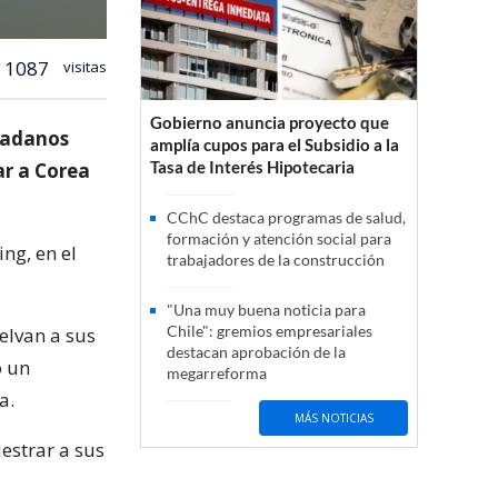
1087
visitas
Gobierno anuncia proyecto que
udadanos
amplía cupos para el Subsidio a la
Tasa de Interés Hipotecaria
ar a Corea
CChC destaca programas de salud,
formación y atención social para
ng, en el
trabajadores de la construcción
"Una muy buena noticia para
Chile": gremios empresariales
elvan a sus
destacan aprobación de la
ó un
megarreforma
a.
MÁS NOTICIAS
estrar a sus