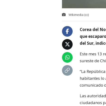
Wikimedia (cc)
Corea del No
que escaparon
del Sur, indi
Este mes 13 r
sureste de Ch
“La República
habitantes lo 
comunicado de
Las autoridad
ciudadanos p