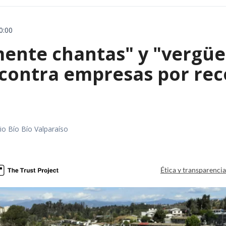
0:00
mente chantas" y "vergüe
contra empresas por reco
io Bío Bío Valparaíso
a
Ética y transparenci