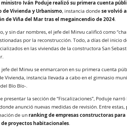
l
ministro Iván Poduje realizó su primera cuenta públ
io de Vivienda y Urbanismo
, instancia donde
se volvió a
ón de Viña del Mar tras el megaincendio de 2024
.
o, y sin dar nombres, el jefe del Minvu calificó como “cha
ionadas por la reconstrucción. Todo, a días del inicio d
cializados en las viviendas de la constructora San Sebast
r.
l jefe del Minvu se enmarcaron en su primera cuenta púb
de Vivienda, instancia llevada a cabo en el gimnasio mun
del Bío Bío-.
presentar la sección de “Fiscalizaciones”, Poduje narró 
 donde anunció nuevas medidas de revisión. Entre estas, 
reación de un
ranking de empresas constructoras para 
 de proyectos habitacionales
.