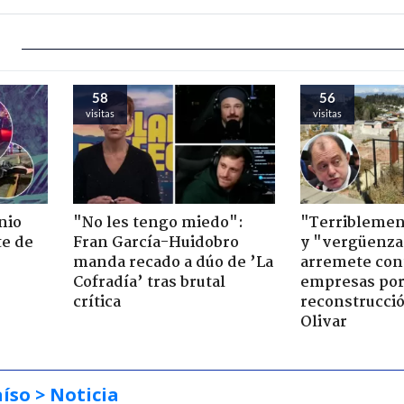
58
56
visitas
visitas
nio
"No les tengo miedo":
"Terriblemen
te de
Fran García-Huidobro
y "vergüenza
manda recado a dúo de ’La
arremete con
Cofradía’ tras brutal
empresas po
crítica
reconstrucció
Olivar
aíso
> Noticia