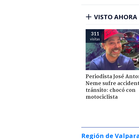
VISTO AHORA
311
visitas
Periodista José Anto
Neme sufre acciden
tránsito: chocó con
motociclista
Región de Valpar