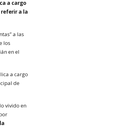
ica a cargo
 referir a la
ntas” a las
e los
ián en el
lica a cargo
icipal de
lo vivido en
por
la