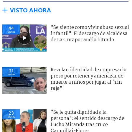
VISTO AHORA
"Se siente como vivir abuso sexual
44
visitas
infantil": El descargo de alcaldesa
de La Cruz por audio filtrado
Revelan identidad de empresario
31
visitas
preso por retener y amenazar de
muerte a niños por jugar al "rin
raja"
"Se le quita dignidad a la
23
visitas
persona": el sentido descargo de
Lucho Miranda tras cruce
Campillai-Flores