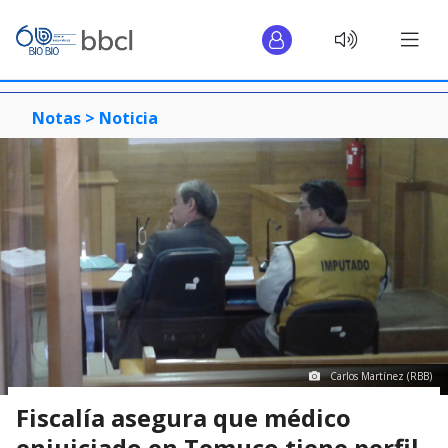
Notas >
Noticia
Carlos Martínez (RBB)
Fiscalía asegura que médico
enjuiciado en Temuco tiene perfil