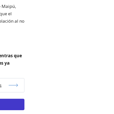
e Maipú,
 que el
blación al no
entras que
es ya
s