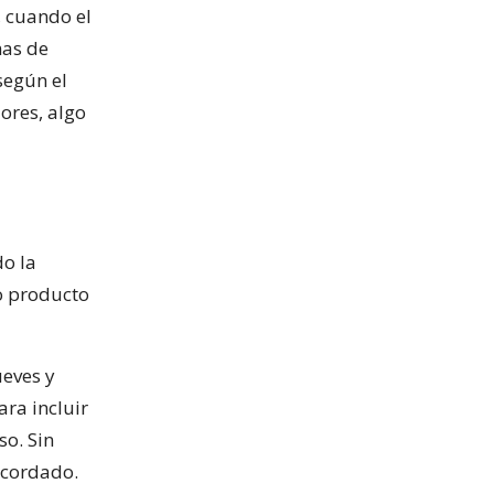
, cuando el
mas de
según el
ores, algo
o la
to producto
ueves y
ra incluir
so. Sin
acordado.