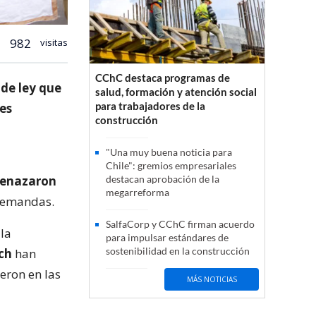
982
visitas
CChC destaca programas de
 de ley que
salud, formación y atención social
para trabajadores de la
es
construcción
"Una muy buena noticia para
Chile": gremios empresariales
enazaron
destacan aprobación de la
megarreforma
 demandas.
SalfaCorp y CChC firman acuerdo
 la
para impulsar estándares de
sostenibilidad en la construcción
ch
han
eron en las
MÁS NOTICIAS