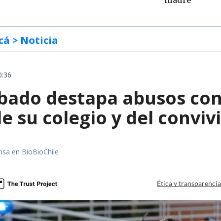
madre
cá
> Noticia
0:36
obado destapa abusos con
e su colegio y del convi
nsa en BioBioChile
Ética y transparenci