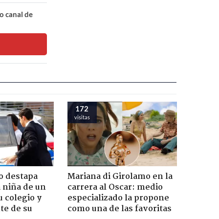
o canal de
172
visitas
o destapa
Mariana di Girolamo en la
 niña de un
carrera al Oscar: medio
u colegio y
especializado la propone
te de su
como una de las favoritas