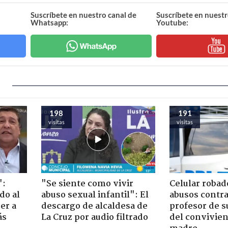
Suscríbete en nuestro canal de
Suscríbete en nuestr
Whatsapp:
Youtube:
198
191
visitas
visitas
":
"Se siente como vivir
Celular robad
do al
abuso sexual infantil": El
abusos contra
er a
descargo de alcaldesa de
profesor de s
ás
La Cruz por audio filtrado
del convivien