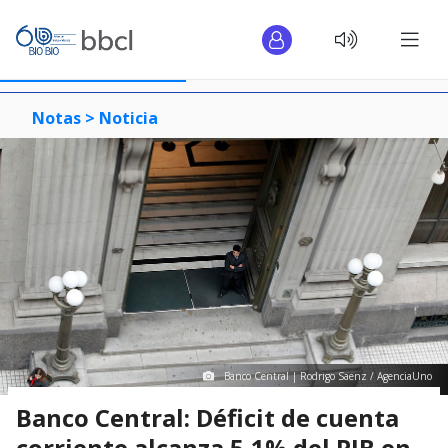
Notas >
Noticia
Banco Central | Rodrigo Saenz / AgenciaUno
Banco Central: Déficit de cuenta
corriente alcanza 5,1% del PIB en