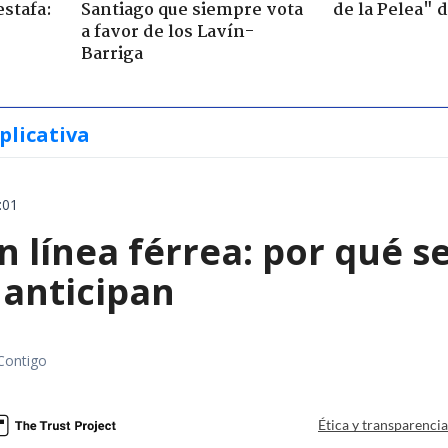
estafa:
Santiago que siempre vota
de la Pelea" 
a favor de los Lavín-
Barriga
plicativa
:01
 línea férrea: por qué s
 anticipan
Contigo
Ética y transparenci