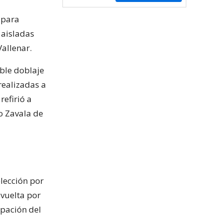
 para
 aisladas
Vallenar.
ible doblaje
realizadas a
refirió a
o Zavala de
lección por
 vuelta por
ipación del