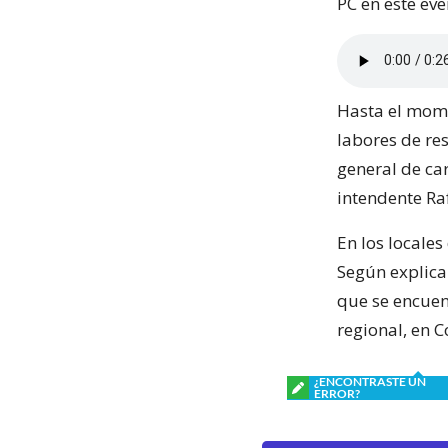
PC en este ev
Hasta el mome
labores de re
general de car
intendente Ra
En los locales
Según explica
que se encuent
regional, en 
¿ENCONTRASTE UN
ERROR?