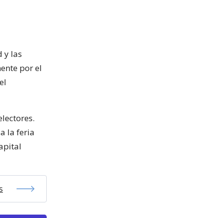
 y las
ente por el
el
electores.
 la feria
apital
s