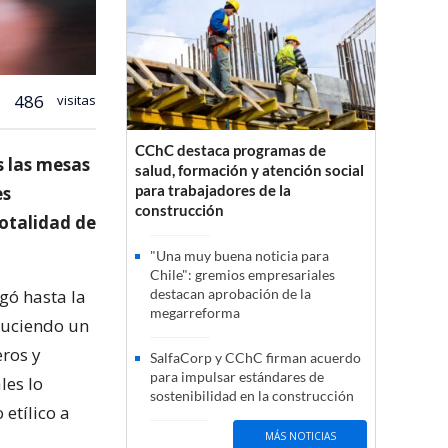
486
visitas
CChC destaca programas de
s las mesas
salud, formación y atención social
para trabajadores de la
es
construcción
totalidad de
"Una muy buena noticia para
Chile": gremios empresariales
gó hasta la
destacan aprobación de la
megarreforma
duciendo un
eros y
SalfaCorp y CChC firman acuerdo
para impulsar estándares de
les lo
sostenibilidad en la construcción
etílico a
MÁS NOTICIAS