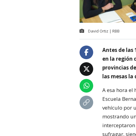
David Ortiz | RBB
Antes de las
en la región
provincias d
las mesas la 
A esa hora el
Escuela Berna
vehículo por 
mostrando una 
interceptaron
sufragar, sie