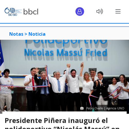
Notas >
Noticia
Pablo Ovalle | Agencia UNO
Presidente Piñera inauguró el
polideportivo “Nicolás Massú” en