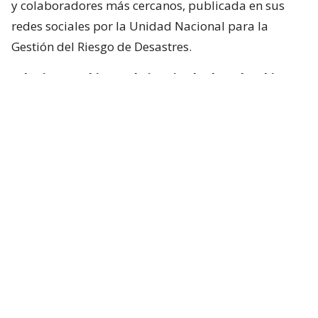
y colaboradores más cercanos, publicada en sus
redes sociales por la Unidad Nacional para la
Gestión del Riesgo de Desastres.
“El primer gobierno de izquierda de Colombia
deja un capítulo que marcará la historia política
del país”,
señaló en el mensaje que acompaña la
foto el director de la UNGRD, Javier Pava.
Para el politólogo Gabriel Clavijo, investigador de la
Universidad Militar Nueva Granada, Petro rompió
una tradición política de más de dos siglos al
convertirse en el primer presidente de izquierda de
la historia republicana del país.
“Por primera vez durante 200 años de vida
republicana se rompió la línea ininterrumpida de