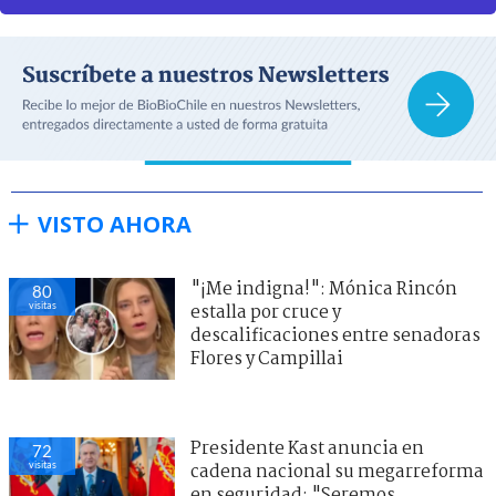
VISTO AHORA
"¡Me indigna!": Mónica Rincón
80
visitas
estalla por cruce y
descalificaciones entre senadoras
Flores y Campillai
Presidente Kast anuncia en
72
visitas
cadena nacional su megarreforma
en seguridad: "Seremos