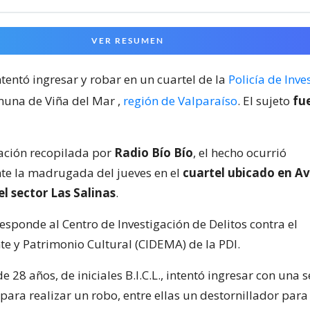
VER RESUMEN
tentó ingresar y robar en un cuartel de la
Policía de Inve
omuna de Viña del Mar
,
región de Valparaíso
. El sujeto
fu
ación recopilada por
Radio Bío Bío
, el hecho ocurrió
te la madrugada del jueves en el
cuartel ubicado en A
l sector Las Salinas
.
responde al Centro de Investigación de Delitos contra el
 y Patrimonio Cultural (CIDEMA) de la PDI.
 de 28 años, de iniciales B.I.C.L., intentó ingresar con una 
ara realizar un robo, entre ellas un destornillador para 