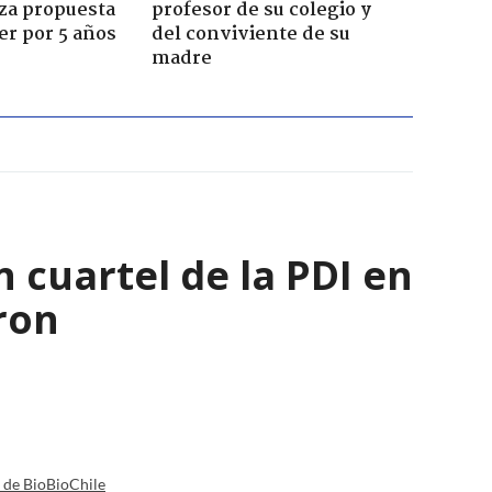
za propuesta
profesor de su colegio y
r por 5 años
del conviviente de su
madre
 cuartel de la PDI en
ron
a de BioBioChile