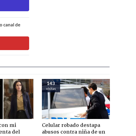
o canal de
143
visitas
con mi
Celular robado destapa
enta del
abusos contra niña de un