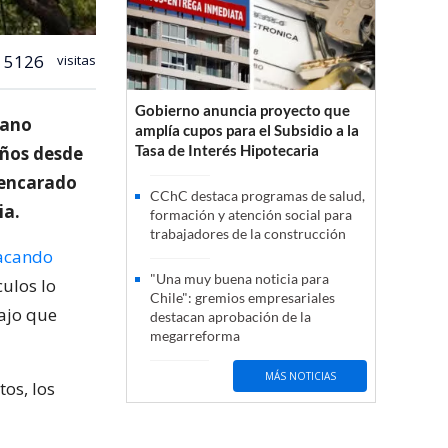
5126
visitas
Gobierno anuncia proyecto que
iano
amplía cupos para el Subsidio a la
Tasa de Interés Hipotecaria
años desde
 encarado
CChC destaca programas de salud,
ia.
formación y atención social para
trabajadores de la construcción
acando
"Una muy buena noticia para
ulos lo
Chile": gremios empresariales
bajo que
destacan aprobación de la
megarreforma
MÁS NOTICIAS
os, los