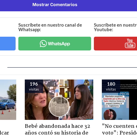
Mostrar Comentarios
Suscríbete en nuestro canal de
Suscríbete en nuestr
Whatsapp:
Youtube:
196
180
visitas
visitas
Bebé abandonada hace 32
"No cuenten 
lcar
años contó su historia de
voto": Presid