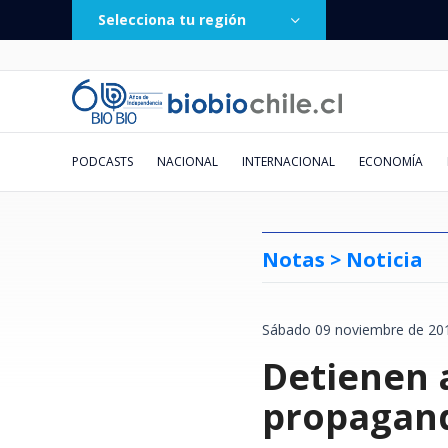
Selecciona tu región
PODCASTS
NACIONAL
INTERNACIONAL
ECONOMÍA
Notas >
Noticia
Sábado 09 noviembre de 201
Hombre intentó ingresar y robar
Al menos 2 muertos y 16 heridos
Huawei responde a solicitud de
Burton Day One trae snowboard
Remezón en ’Hay que decirlo’:
Conversar la lectura
"He grabado sus sucios
De los 30 °C a los -8 °C: revisa
Boric recorre San 
España impone de 
Kast evita apoyar s
Debut de Vozinha en
JM Astorga lapida a 
Cuando la piedra se 
El "Factor Mera": e
Emiten Alerta de se
en cuartel de la PDI en Viña del
dejan ataques rusos a Ucrania:
liquidación en Chile: afirma que
de élite a Chile: cracks
Gissella Gallardo es
numeritos": el correo extorsivo
AQUÍ el pronóstico de la DMC
Detienen a
afirma que comuna 
inmediata controles
Ley Karin pero afir
Ortiz pone en duda 
insulto a Campillai:
vitrina: reformas d
la Corte de Santiag
falla en cinta de esc
Mar: detectives lo detuvieron
un bombardeo alcanzó estadio
fue retirada y que deuda estaba
confirmados para nueva edición
desvinculada de Canal 13 tras un
que llegó a cientos de fiscales
para este fin de semana en Chile
dignidad tras gesti
a ciudadanos prove
leyes se pueden pe
La Calera y espera q
calaña que tenemos
cultural ucraniano
vota a favor de los 
alpinismo: revisa a
de fútbol
pagada
en El Colorado
año como panelista
con el narco"
Italia
trabajando"
Congreso"
afectados
propagand