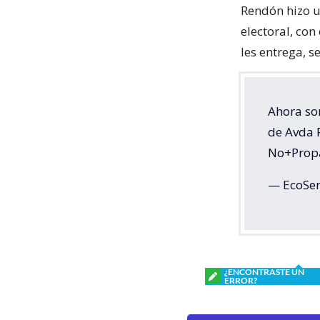
Rendón hizo u
electoral, con
les entrega, s
Ahora so
de Avda 
No+Prop
— EcoSe
¿ENCONTRASTE UN
ERROR?