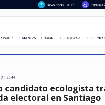
Newsletters Bío Bío
Ingresa a 
DEPORTES
TENDENCIAS
OPINIÓN
BBCL INVESTIGA
BBCL CONTIG
3 | 20:44
Ramón y
forma
uspensión de
 el aire:
Flores tras
niega a ser
l ministro de
guridad por
Diputados PC tachan de
Abelardo de la Espriella jura
Banco Falabella anuncia cuenta
Primera Sala explica por qué no
De la cueca al indie pop: conoce
¿Cambio de política migratoria o
"Hueón, tenemos familia":
Se viene el horario de verano
Audiencia en 
Revelan que 
Estados Unid
Heller, Kibli
"Eres el Rey
El peor KPI d
Trama penal 
Estos son lo
 candidato ecologista tr
recuperó su
 fronterizos
ma que "las
citación ante
 "Esa es la
el patrimonio
o que siempre
alada y
"censuradora" ofensiva de la
como nuevo presidente de
corriente con apertura online y
castigó al árbitro Héctor Jona y sí
los artistas nacionales que
continuidad incómoda?
Silber devela ante fiscalía pelea
2026: revisa cuándo será el
para destitui
mató a sus a
desempleo ju
revelaciones
Europa": la 
inteligencia a
querella des
peor evaluad
ón "vinculada
nientes de
rfeccionar"
ue "siga
 en el
Lavín-Barriga
quí modelos
UDI por viaje a Cuba y recuerdan
Colombia en ceremonia fuera de
mantención $0 permanente
a crack de Huachipato tras cruce
llegarán al Teatro Ictus en
entre Vargas y Lagos por pagos a
cambio de hora según nuevo
termina sin 
en Tailandia
destrucción 
golpean fuer
del Felipe VI
contradiccio
materia de ge
apoyo a Pinochet
Bogotá
agosto
Migueles
decreto
académico"
trabajo
acusación a l
reportera
pagarés de m
ranking AQU
a electoral en Santiago