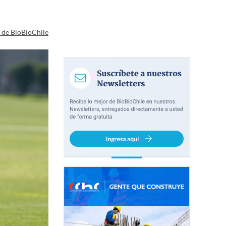
a de BioBioChile