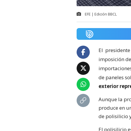
EFE | Edición BBCL
El
presidente
imposición de
importaciones 
de paneles so
exterior rep
Aunque la pro
produce en un
de polisilicio
El polisilicio 