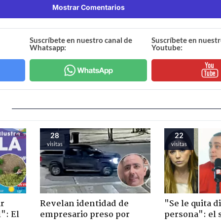
Mostrar Comentarios
Suscríbete en nuestro canal de
Suscríbete en nuestr
Whatsapp:
Youtube:
28
22
visitas
visitas
ir
Revelan identidad de
"Se le quita d
": El
empresario preso por
persona": el 