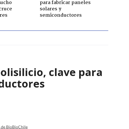
Lucho
para fabricar paneles
cruce
solares y
res
semiconductores
isilicio, clave para
nductores
a de BioBioChile