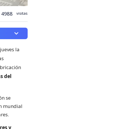
4988
visitas
jueves la
as
abricación
s del
ón se
ón mundial
res.
res y