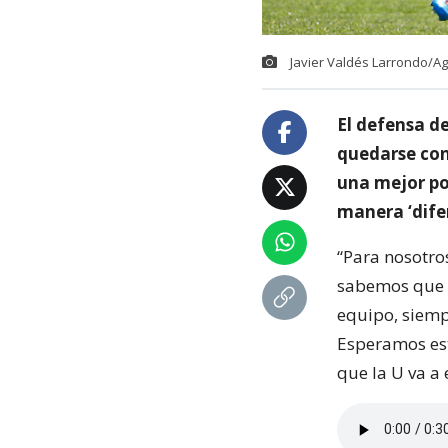
Javier Valdés Larrondo/A
El defensa de
quedarse con 
una mejor pos
manera ‘dife
“Para nosotro
sabemos que l
equipo, siemp
Esperamos est
que la U va a 