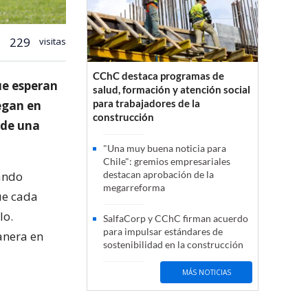
229
visitas
CChC destaca programas de
que esperan
salud, formación y atención social
para trabajadores de la
legan en
construcción
 de una
"Una muy buena noticia para
Chile": gremios empresariales
ando
destacan aprobación de la
megarreforma
ue cada
lo.
SalfaCorp y CChC firman acuerdo
para impulsar estándares de
anera en
sostenibilidad en la construcción
MÁS NOTICIAS