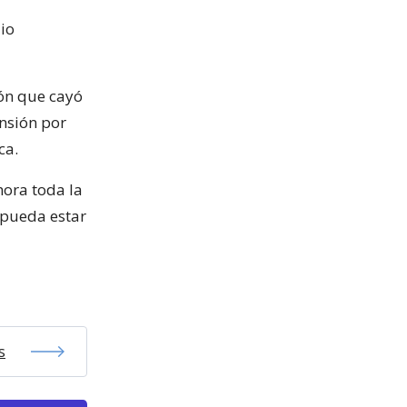
dio
ión que cayó
ensión por
ca.
hora toda la
 pueda estar
s