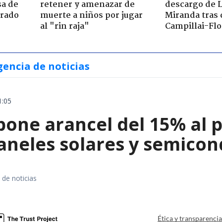
sa de
retener y amenazar de
descargo de 
trado
muerte a niños por jugar
Miranda tras 
al "rin raja"
Campillai-Flo
gencia de noticias
1:05
ne arancel del 15% al pol
paneles solares y semico
 de noticias
a
Ética y transparenci