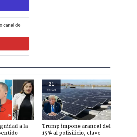
o canal de
21
visitas
ignidad a la
Trump impone arancel del
sentido
15% al polisilicio, clave