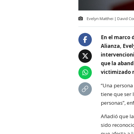
Evelyn Matthei | David C
En el marco d
Alianza, Evel
intervencioni
que la aband
victimizado
“Una persona 
tiene que ser 
personas”, enf
Añadió que la
sido reconoci
que afecta a 