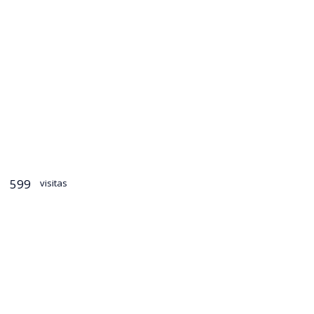
599
visitas
dente José
cadena
raban, al