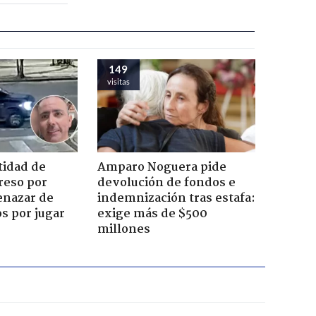
149
visitas
tidad de
Amparo Noguera pide
reso por
devolución de fondos e
enazar de
indemnización tras estafa:
s por jugar
exige más de $500
millones