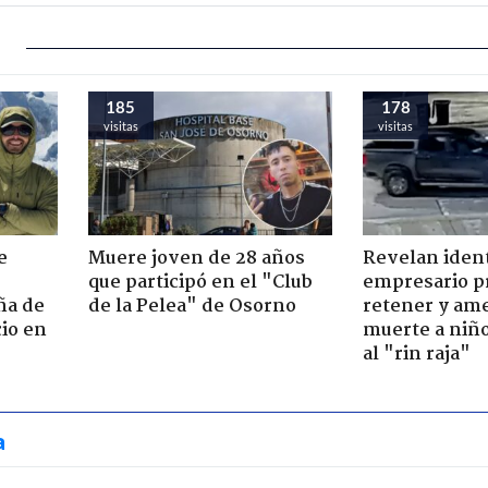
185
178
visitas
visitas
e
Muere joven de 28 años
Revelan iden
que participó en el "Club
empresario p
ña de
de la Pelea" de Osorno
retener y am
io en
muerte a niño
al "rin raja"
a