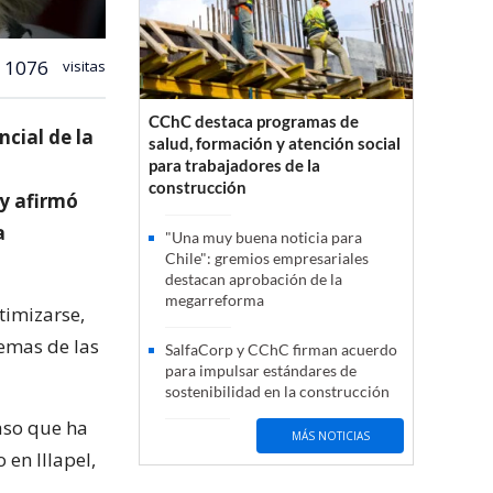
1076
visitas
CChC destaca programas de
ncial de la
salud, formación y atención social
para trabajadores de la
construcción
 y afirmó
a
"Una muy buena noticia para
Chile": gremios empresariales
destacan aprobación de la
megarreforma
timizarse,
lemas de las
SalfaCorp y CChC firman acuerdo
para impulsar estándares de
sostenibilidad en la construcción
caso que ha
MÁS NOTICIAS
en Illapel,