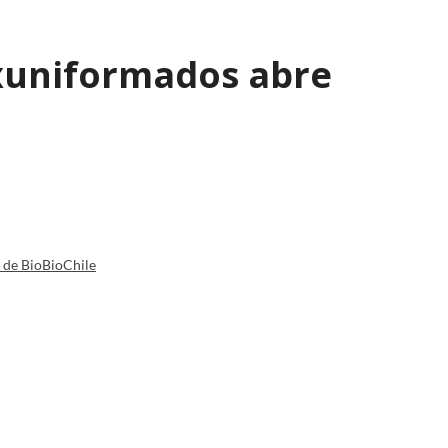
exuniformados abre
a de BioBioChile