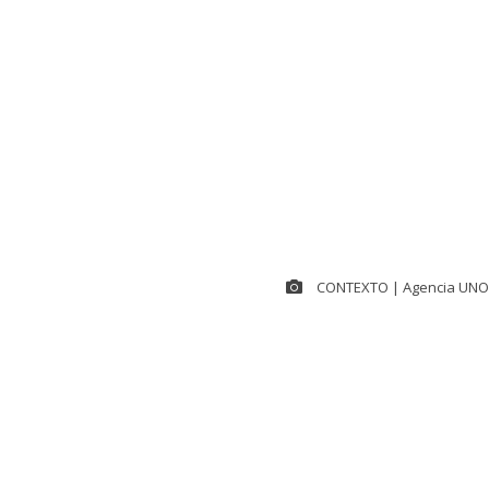
CONTEXTO | Agencia UNO
Si bien en el 
Antonio Kast
nacional, tan