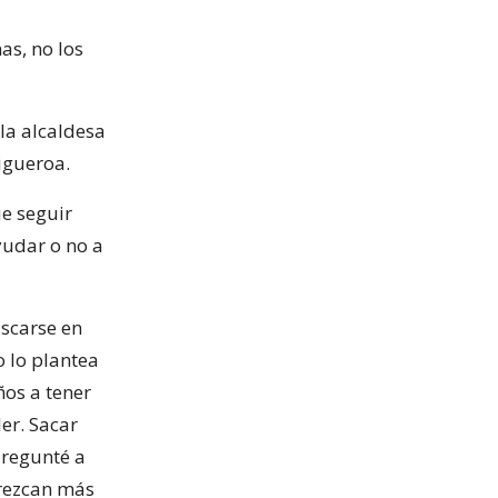
as, no los
la alcaldesa
igueroa.
ue seguir
ayudar o no a
ascarse en
o lo plantea
ños a tener
er. Sacar
pregunté a
crezcan más