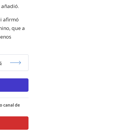
, añadió.
i afirmó
mino, que a
menos
s
o canal de