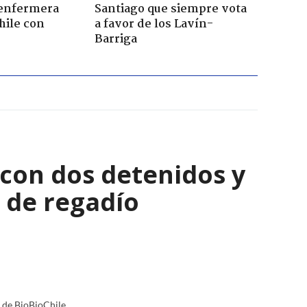
enfermera
Santiago que siempre vota
hile con
a favor de los Lavín-
Barriga
con dos detenidos y
 de regadío
a de BioBioChile