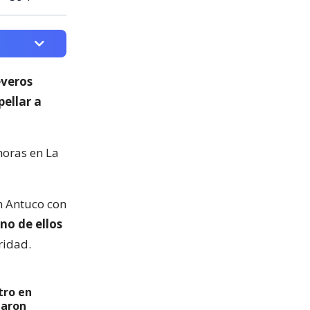
everos
ellar a
horas en La
án Antuco con
no de ellos
ridad.
tro en
garon