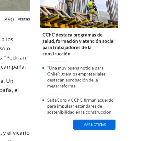
890
visitas
CChC destaca programas de
 a los
salud, formación y atención social
para trabajadores de la
 sólo
construcción
s. “Podrían
la campaña.
"Una muy buena noticia para
Chile": gremios empresariales
na. Un
destacan aprobación de la
megarreforma
paña, el
SalfaCorp y CChC firman acuerdo
para impulsar estándares de
sostenibilidad en la construcción
MÁS NOTICIAS
 y el vicario