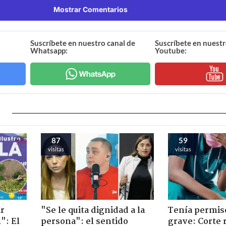
Mostrar Comentarios
Suscríbete en nuestro canal de
Suscríbete en nuestr
Whatsapp:
Youtube:
87
59
visitas
visitas
ir
"Se le quita dignidad a la
Tenía permiso
": El
persona": el sentido
grave: Corte r