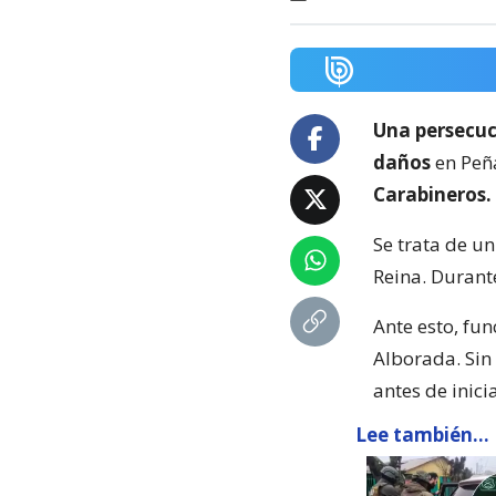
Una persecu
daños
en Peña
Carabineros.
Se trata de u
Reina. Durante
Ante esto, fun
Alborada. Sin
antes de inic
Lee también...