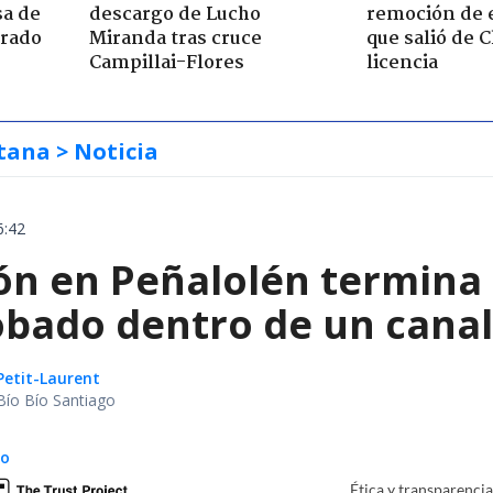
sa de
descargo de Lucho
remoción de 
trado
Miranda tras cruce
que salió de C
Campillai-Flores
licencia
tana
> Noticia
6:42
ón en Peñalolén termina 
obado dentro de un canal
Petit-Laurent
Bío Bío Santiago
do
Ética y transparenci