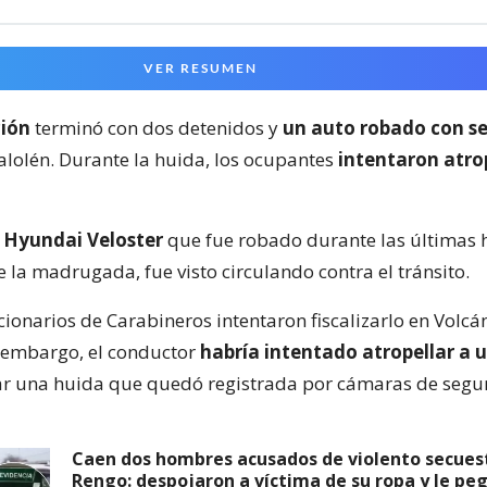
VER RESUMEN
ción
terminó con dos detenidos y
un auto robado con s
lolén. Durante la huida, los ocupantes
intentaron atrop
n
Hyundai Veloster
que fue robado durante las últimas 
 la madrugada, fue visto circulando contra el tránsito.
cionarios de Carabineros intentaron fiscalizarlo en Volc
 embargo, el conductor
habría intentado atropellar a u
iar una huida que quedó registrada por cámaras de segu
Caen dos hombres acusados de violento secues
Rengo: despojaron a víctima de su ropa y le pe