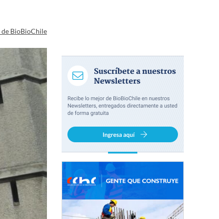
a de BioBioChile