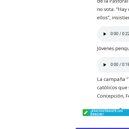
de la Pastoral
no vota. “Hay
ellos”, insistie
Jóvenes penqu
La campaña “T
católicos que
Concepción, F
¿ENCONTRASTE UN
ERROR?