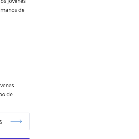
los jóvenes
s manos de
óvenes
spo de
s