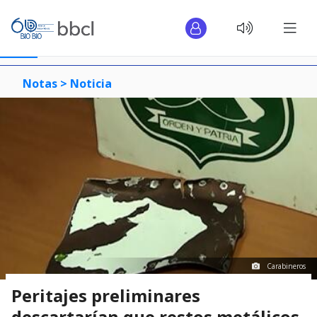
Notas >
Noticia
Carabineros
Peritajes preliminares
descartarían que restos metálicos