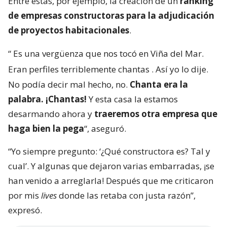
Entre estas, por ejemplo, la creación de un
ranking
de empresas constructoras para la adjudicación
de proyectos habitacionales
.
“
Es una vergüenza que nos tocó en Viña del Mar.
Eran perfiles terriblemente chantas
. Así yo lo dije.
No podía decir mal hecho, no.
Chanta era la
palabra. ¡Chantas!
Y esta casa la estamos
desarmando ahora y
traeremos otra empresa que
haga bien la pega
“, aseguró.
“Yo siempre pregunto: ‘¿Qué constructora es? Tal y
cual’. Y algunas que dejaron varias embarradas, ¡se
han venido a arreglarla! Después que me criticaron
por mis
lives
donde las retaba con justa razón”,
expresó.