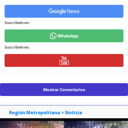
Suscríbete en:
Suscríbete en:
Mostrar Comentarios
Región Metropolitana
> Noticia