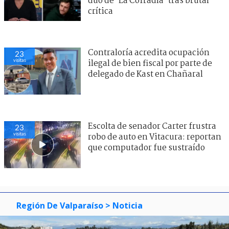
dúo de ’La Cofradía’ tras brutal
crítica
Contraloría acredita ocupación
23
visitas
ilegal de bien fiscal por parte de
delegado de Kast en Chañaral
Escolta de senador Carter frustra
23
visitas
robo de auto en Vitacura: reportan
que computador fue sustraído
Región De Valparaíso
> Noticia