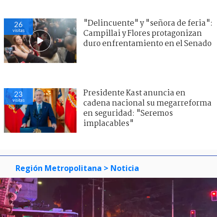
"Delincuente" y "señora de feria":
26
visitas
Campillai y Flores protagonizan
duro enfrentamiento en el Senado
Presidente Kast anuncia en
23
visitas
cadena nacional su megarreforma
en seguridad: "Seremos
implacables"
Región Metropolitana
> Noticia