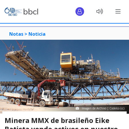
Notas >
Noticia
Imagen de Archivo | Codelco (cc)
Minera MMX de brasileño Eike
Batista vende activos en nuestro