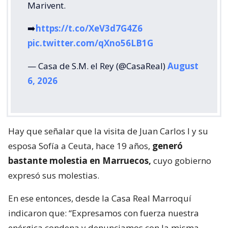
Marivent.
➡️
https://t.co/XeV3d7G4Z6
pic.twitter.com/qXno56LB1G
— Casa de S.M. el Rey (@CasaReal)
August
6, 2026
Hay que señalar que la visita de Juan Carlos I y su
esposa Sofía a Ceuta, hace 19 años,
generó
bastante molestia en Marruecos,
cuyo gobierno
expresó sus molestias.
En ese entonces, desde la Casa Real Marroquí
indicaron que: “Expresamos con fuerza nuestra
enérgica condena y denunciamos con la misma