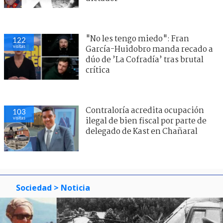
"No les tengo miedo": Fran
122
visitas
García-Huidobro manda recado a
dúo de ’La Cofradía’ tras brutal
crítica
Contraloría acredita ocupación
103
visitas
ilegal de bien fiscal por parte de
delegado de Kast en Chañaral
Sociedad
> Noticia