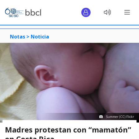
Notas >
Noticia
Summer (CC) Flickr
Madres protestan con “mamatón”
en Costa Rica