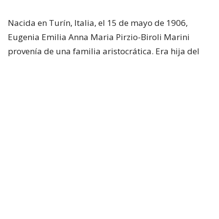
Nacida en Turín, Italia, el 15 de mayo de 1906,
Eugenia Emilia Anna Maria Pirzio-Biroli Marini
provenía de una familia aristocrática. Era hija del
general Alessandro Pirzio-Biroli y de la condesa
Ángela Marini, según lo publicado por el
Diario
Regional de Aysén
.
Antes de llegar a Chile, quien se transformaría en
una fuerte figura de autoridad en la Patagonia
nacional, destacó como deportista y logró
reconocimientos en diferentes disciplinas de
atletismo y participó activamente en la promoción
del deporte femenino en Italia.
En medio de su juventud,
Pirzio-Biroli conoció al