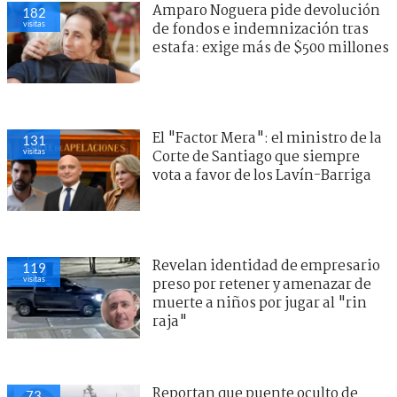
Amparo Noguera pide devolución
182
visitas
de fondos e indemnización tras
estafa: exige más de $500 millones
El "Factor Mera": el ministro de la
131
visitas
Corte de Santiago que siempre
vota a favor de los Lavín-Barriga
Revelan identidad de empresario
119
visitas
preso por retener y amenazar de
muerte a niños por jugar al "rin
raja"
Reportan que puente oculto de
73