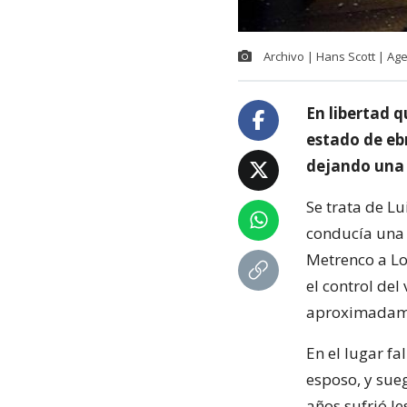
Archivo | Hans Scott | Ag
En libertad 
estado de eb
dejando una 
Se trata de L
conducía una 
Metrenco a Lo
el control del
aproximadame
En el lugar fa
esposo, y sue
años sufrió l