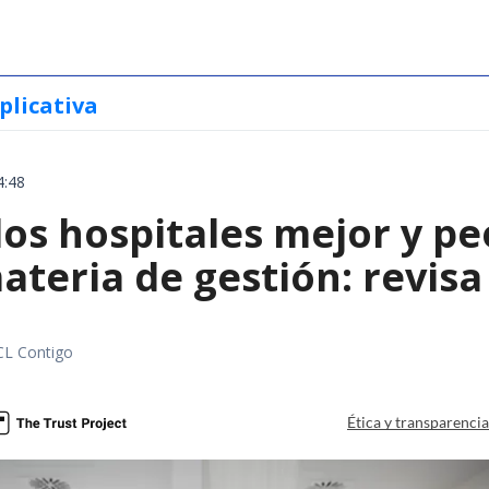
plicativa
4:48
los hospitales mejor y p
ateria de gestión: revis
CL Contigo
Ética y transparenci