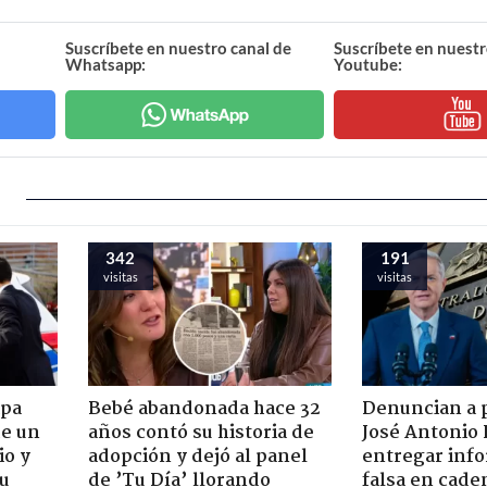
Suscríbete en nuestro canal de
Suscríbete en nuestr
Whatsapp:
Youtube:
342
191
visitas
visitas
apa
Bebé abandonada hace 32
Denuncian a 
de un
años contó su historia de
José Antonio 
io y
adopción y dejó al panel
entregar inf
su
de ’Tu Día’ llorando
falsa en cade