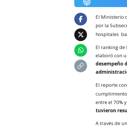
El Ministerio
por la Subsec
hospitales
baj
El ranking de
elaboró con 
desempeño de 
administraci
El reporte co
cumplimiento 
entre el 70% 
tuvieron resu
A través de u