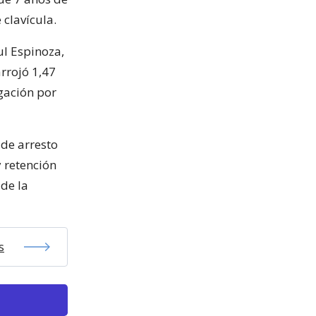
 clavícula.
ul Espinoza,
rrojó 1,47
igación por
 de arresto
 retención
 de la
s