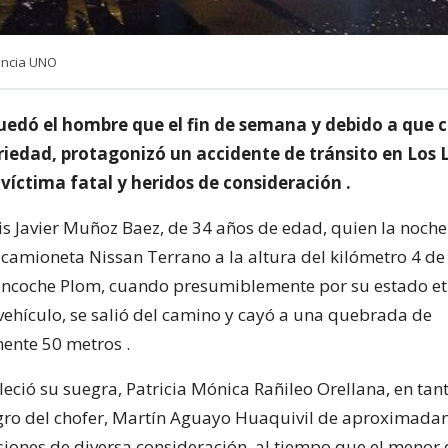
encia UNO
quedó el hombre que el fin de semana y debido a que 
riedad, protagonizó un accidente de tránsito en Los 
víctima fatal y heridos de consideración .
uis Javier Muñoz Baez, de 34 años de edad, quien la noch
camioneta Nissan Terrano a la altura del kilómetro 4 de 
ncoche Plom, cuando presumiblemente por su estado etí
 vehículo, se salió del camino y cayó a una quebrada de
nte 50 metros .
lleció su suegra, Patricia Mónica Rañileo Orellana, en tan
gro del chofer, Martín Aguayo Huaquivil de aproximada
esiones de diversa consideración, al tiempo que el menor