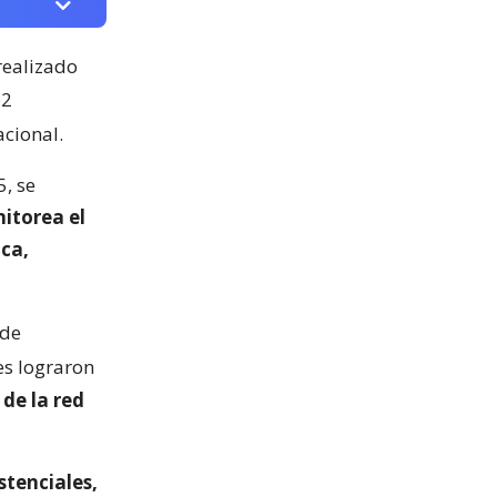
ealizado
62
acional.
, se
itorea el
ica,
 de
es lograron
 de la red
stenciales,