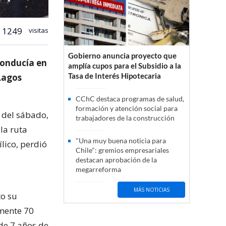
1249
visitas
Gobierno anuncia proyecto que
conducía en
amplía cupos para el Subsidio a la
Tasa de Interés Hipotecaria
Lagos
CChC destaca programas de salud,
formación y atención social para
e del sábado,
trabajadores de la construcción
la ruta
"Una muy buena noticia para
lico, perdió
Chile": gremios empresariales
destacan aprobación de la
megarreforma
MÁS NOTICIAS
to su
mente 70
 de 7 años de