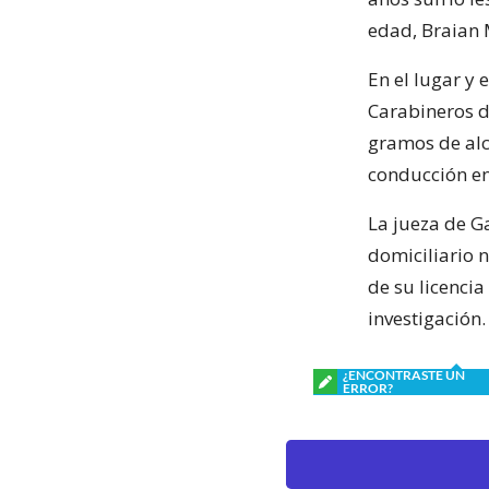
edad, Braian 
En el lugar y 
Carabineros d
gramos de alco
conducción en
La jueza de G
domiciliario 
de su licencia
investigación.
¿ENCONTRASTE UN
ERROR?