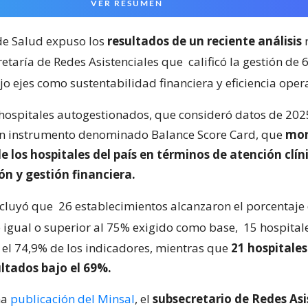
VER RESUMEN
 de Salud expuso los
resultados de un reciente análisis
r
retaría de Redes Asistenciales que
calificó la gestión de 
o ejes como sustentabilidad financiera y eficiencia oper
 hospitales autogestionados, que consideró datos de 2025
un instrumento denominado Balance Score Card, que
mon
los hospitales del país en términos de atención clín
ón y gestión financiera.
ncluyó que
26 establecimientos alcanzaron el porcentaje
igual o superior al 75% exigido como base,
15 hospital
y el 74,9% de los indicadores, mientras que
21 hospitales
ltados bajo el 69%.
na
publicación del Minsal
, el
subsecretario de Redes Asi