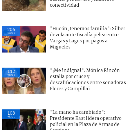
conectividad
"Hueón, tenemos familia": Silber
206
visitas
devela ante fiscalía pelea entre
Vargas y Lagos por pagos a
Migueles
"¡Me indigna!": Mónica Rincón
112
visitas
estalla por cruce y
descalificaciones entre senadoras
Flores y Campillai
"La mano ha cambiado":
108
visitas
Presidente Kast lidera operativo
policial en la Plaza de Armas de