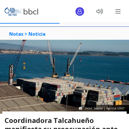
Notas >
Noticia
Víctor Salazar | Agencia UNO
Coordinadora Talcahueño
manifiesta su preocupación ante