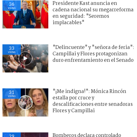
Presidente Kast anuncia en
36
visitas
cadena nacional su megarreforma
en seguridad: "Seremos
implacables"
"Delincuente" y "señora de feria":
33
visitas
Campillai y Flores protagonizan
duro enfrentamiento en el Senado
"¡Me indigna!": Mónica Rincón
31
visitas
estalla por cruce y
descalificaciones entre senadoras
Flores y Campillai
Bomberos declara controlado
29