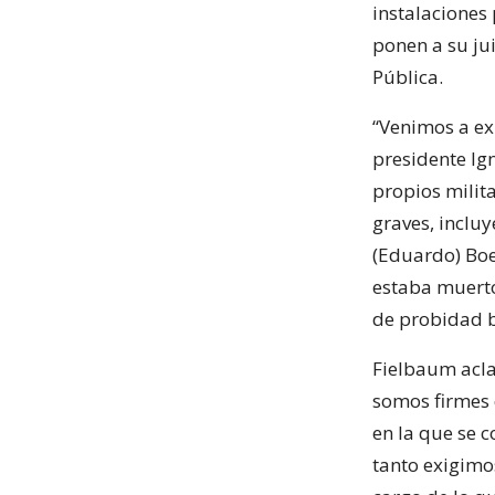
instalaciones 
ponen a su jui
Pública.
“Venimos a ex
presidente Ig
propios milita
graves, inclu
(Eduardo) Boe
estaba muerto
de probidad b
Fielbaum acla
somos firmes 
en la que se 
tanto exigimo