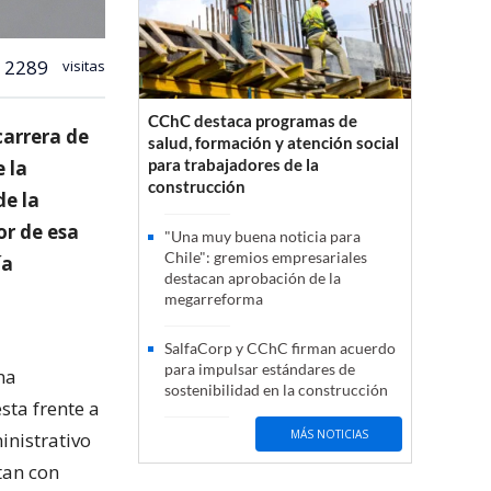
2289
visitas
CChC destaca programas de
carrera de
salud, formación y atención social
para trabajadores de la
 la
construcción
de la
or de esa
"Una muy buena noticia para
Chile": gremios empresariales
ía
destacan aprobación de la
megarreforma
SalfaCorp y CChC firman acuerdo
para impulsar estándares de
na
sostenibilidad en la construcción
sta frente a
MÁS NOTICIAS
inistrativo
tan con