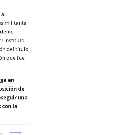
 al
es militante
idente
l Instituto
n del título
ión que fue
nga en
osición de
nseguir una
 con la
s