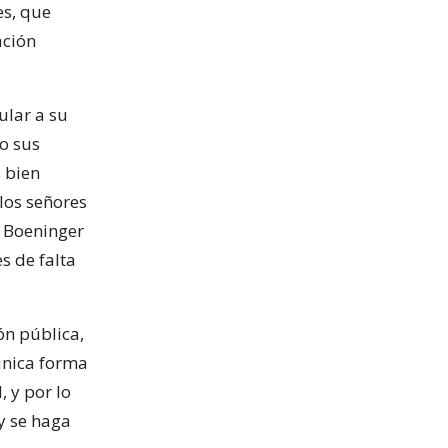
es, que
ación
ular a su
o sus
s bien
los señores
r Boeninger
s de falta
ón pública,
única forma
 y por lo
y se haga