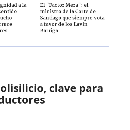
ignidad a la
El "Factor Mera": el
sentido
ministro de la Corte de
Lucho
Santiago que siempre vota
cruce
a favor de los Lavín-
res
Barriga
isilicio, clave para
nductores