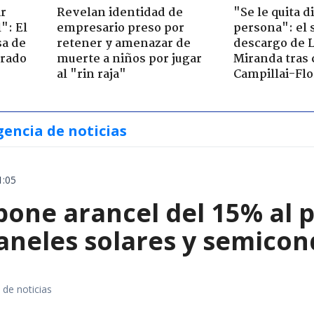
ir
Revelan identidad de
"Se le quita d
": El
empresario preso por
persona": el 
sa de
retener y amenazar de
descargo de 
trado
muerte a niños por jugar
Miranda tras 
al "rin raja"
Campillai-Flo
gencia de noticias
1:05
ne arancel del 15% al pol
paneles solares y semico
 de noticias