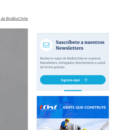
a de BioBioChile