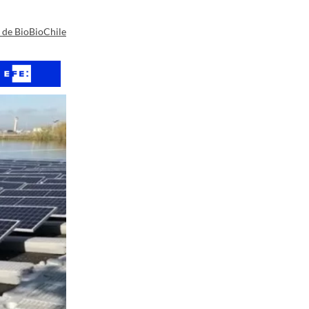
a de BioBioChile