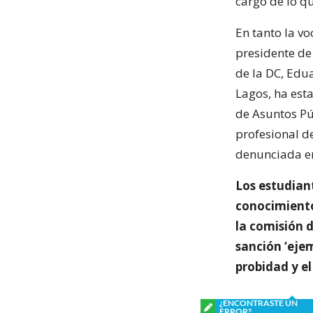
cargo de lo qu
En tanto la vo
presidente de 
de la DC, Edu
Lagos, ha esta
de Asuntos Púb
profesional de
denunciada en
Los estudian
conocimiento
la comisión 
sanción ‘ejem
probidad y el
¿ENCONTRASTE UN
ERROR?