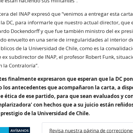
e están haciendo sus militantes”.
cera del INAP expresó que “venimos a entregar esta carta
la DC, para informarle que nuestro actual director, que 
ardo Dockendorff y que fue también ministro del ex pres
do envuelto en una serie de irregularidades al interior de
licos de la Universidad de Chile, como es la convalidació
 ex subdirector de INAP, el profesor Robert Funk, situac
 la Contraloría”.
tes finalmente expresaron que esperan que la DC po
 los antecedentes que acompañaron la carta, a disp
de ética de ese partido, para que sean evaluados y co
plarizadora’ con hechos que a su juicio están reñidos
 prestigio de la Universidad de Chile.
Revisa nuestra página de correccione
AVÍSANOS