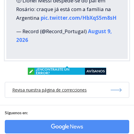
🥺 Lionel Messi despede-se do pai em
Rosário: craque já está com a família na
Argentina
pic.twitter.com/HbXqS5m8sH
— Record (@Record_Portugal)
August 9,
2026
¿ENCONTRASTE UN
AVÍSANOS
ERROR?
Revisa nuestra página de correcciones
Síguenos en: