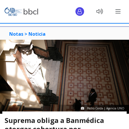
Notas >
Noticia
Pedro Cerda | Agencia UNO
Suprema obliga a Banmédica
otorgar cobertura por