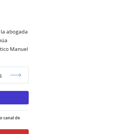
, la abogada
inúa
stico Manuel
s
o canal de