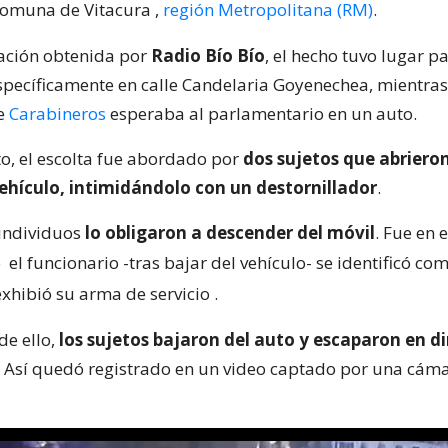
 comuna de Vitacura
,
región Metropolitana (RM)
.
ación obtenida por
Radio Bío Bío
, el hecho tuvo lugar p
specíficamente en calle Candelaria Goyenechea, mientras
de
Carabineros
esperaba al parlamentario en un auto.
to, el escolta fue abordado por
dos sujetos que abrieron
vehículo, intimidándolo con un destornillador
.
 individuos
lo obligaron a descender del móvil
. Fue en 
e
el funcionario -tras bajar del vehículo- se identificó co
exhibió su arma de servicio
.
de ello,
los sujetos bajaron del auto y escaparon en d
. Así quedó registrado en un video captado por una cám