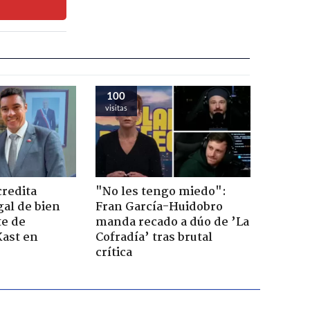
100
visitas
credita
"No les tengo miedo":
gal de bien
Fran García-Huidobro
te de
manda recado a dúo de ’La
Kast en
Cofradía’ tras brutal
crítica