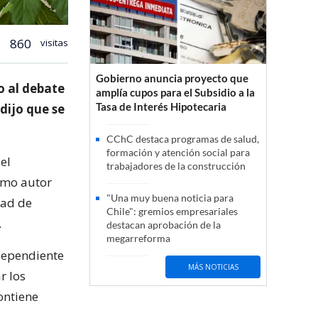
860
visitas
Gobierno anuncia proyecto que
o al debate
amplía cupos para el Subsidio a la
Tasa de Interés Hipotecaria
 dijo que se
CChC destaca programas de salud,
formación y atención social para
el
trabajadores de la construcción
como autor
"Una muy buena noticia para
dad de
Chile": gremios empresariales
.
destacan aprobación de la
megarreforma
dependiente
MÁS NOTICIAS
r los
ontiene