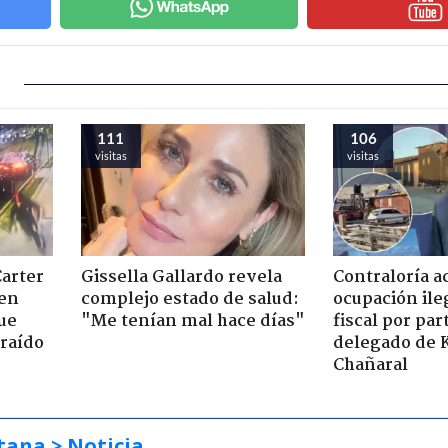
111
106
visitas
visitas
Carter
Gissella Gallardo revela
Contraloría a
 en
complejo estado de salud:
ocupación ile
ue
"Me tenían mal hace días"
fiscal por par
raído
delegado de 
Chañaral
tana
> Noticia