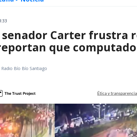
3:33
 senador Carter frustra 
 reportan que computador
a
al Radio Bío Bío Santiago
a
Ética y transparenci