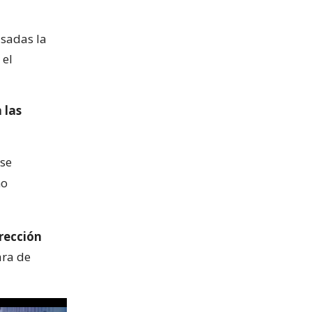
asadas la
 el
 las
ese
mo
irección
ara de