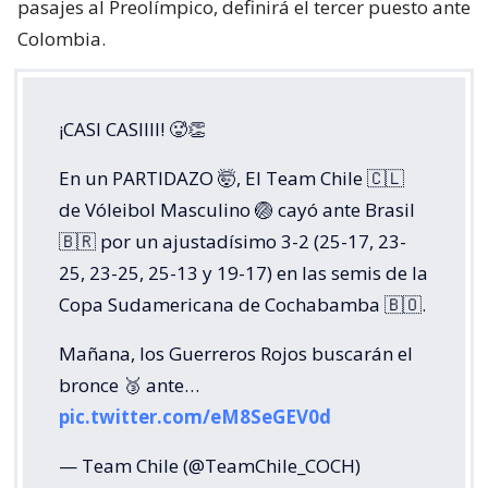
pasajes al Preolímpico, definirá el tercer puesto ante
Colombia.
¡CASI CASIIII! 🥵👏
En un PARTIDAZO 🤯, El Team Chile 🇨🇱
de Vóleibol Masculino 🏐 cayó ante Brasil
🇧🇷 por un ajustadísimo 3-2 (25-17, 23-
25, 23-25, 25-13 y 19-17) en las semis de la
Copa Sudamericana de Cochabamba 🇧🇴.
Mañana, los Guerreros Rojos buscarán el
bronce 🥉 ante…
pic.twitter.com/eM8SeGEV0d
— Team Chile (@TeamChile_COCH)