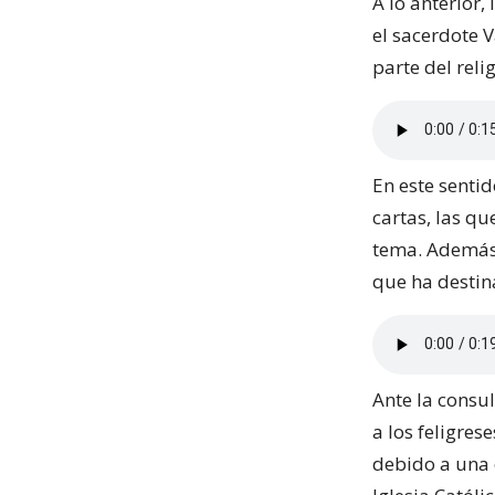
A lo anterior
el sacerdote 
parte del reli
En este sentid
cartas, las q
tema. Además,
que ha destin
Ante la consu
a los feligres
debido a una 