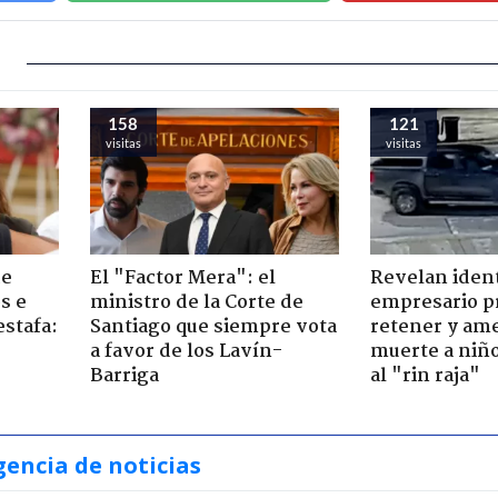
158
121
visitas
visitas
de
El "Factor Mera": el
Revelan iden
s e
ministro de la Corte de
empresario p
estafa:
Santiago que siempre vota
retener y am
a favor de los Lavín-
muerte a niño
Barriga
al "rin raja"
gencia de noticias