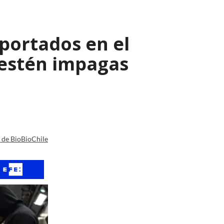
eportados en el
 estén impagas
a de BioBioChile