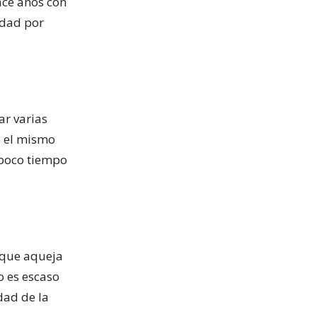
ace años con
idad por
ar varias
e el mismo
 poco tiempo
 que aqueja
o es escaso
dad de la