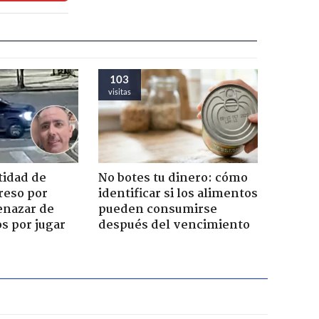
103
visitas
tidad de
No botes tu dinero: cómo
reso por
identificar si los alimentos
enazar de
pueden consumirse
s por jugar
después del vencimiento