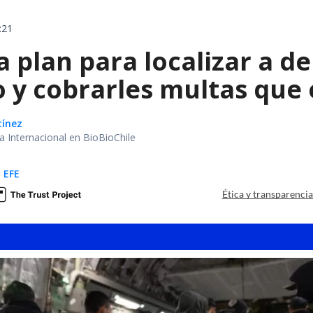
:21
a plan para localizar a d
o y cobrarles multas que
tínez
ea Internacional en BioBioChile
 EFE
Ética y transparenci