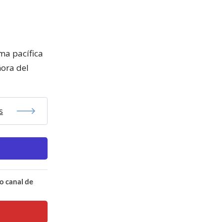
ma pacífica
ñora del
s
o canal de