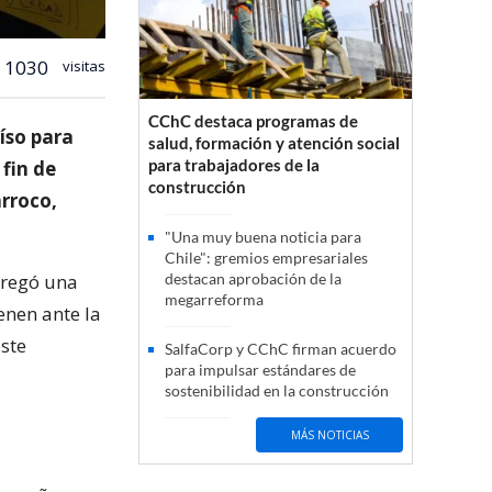
1030
visitas
CChC destaca programas de
íso para
salud, formación y atención social
para trabajadores de la
 fin de
construcción
árroco,
"Una muy buena noticia para
Chile": gremios empresariales
tregó una
destacan aprobación de la
megarreforma
enen ante la
este
SalfaCorp y CChC firman acuerdo
para impulsar estándares de
sostenibilidad en la construcción
MÁS NOTICIAS