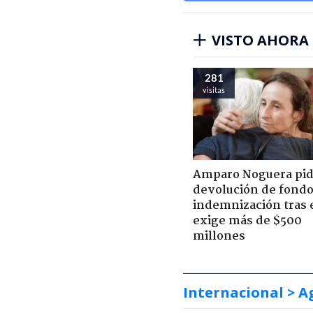
VISTO AHORA
281
visitas
Amparo Noguera pi
devolución de fondo
indemnización tras 
exige más de $500
millones
Internacional
> A