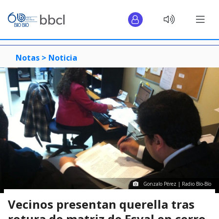
Notas >
Noticia
Gonzalo Pérez | Radio Bío-Bío
Vecinos presentan querella tras
rotura de matriz de Esval en cerro