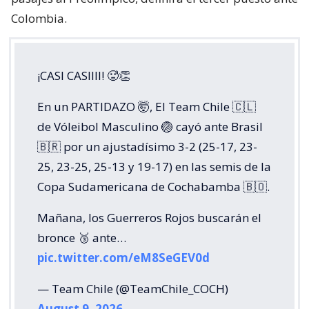
Colombia.
¡CASI CASIIII! 🥵👏
En un PARTIDAZO 🤯, El Team Chile 🇨🇱
de Vóleibol Masculino 🏐 cayó ante Brasil
🇧🇷 por un ajustadísimo 3-2 (25-17, 23-
25, 23-25, 25-13 y 19-17) en las semis de la
Copa Sudamericana de Cochabamba 🇧🇴.
Mañana, los Guerreros Rojos buscarán el
bronce 🥉 ante…
pic.twitter.com/eM8SeGEV0d
— Team Chile (@TeamChile_COCH)
August 9, 2026