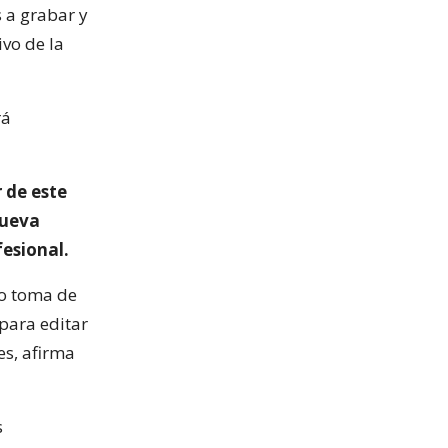
 a grabar y
ivo de la
rá
 de este
nueva
fesional.
no toma de
para editar
es, afirma
s