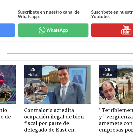
Suscríbete en nuestro canal de
Suscríbete en nuestr
Whatsapp:
Youtube:
28
28
visitas
visitas
nio
Contraloría acredita
"Terriblemen
te de
ocupación ilegal de bien
y "vergüenza
fiscal por parte de
arremete con
delegado de Kast en
empresas po