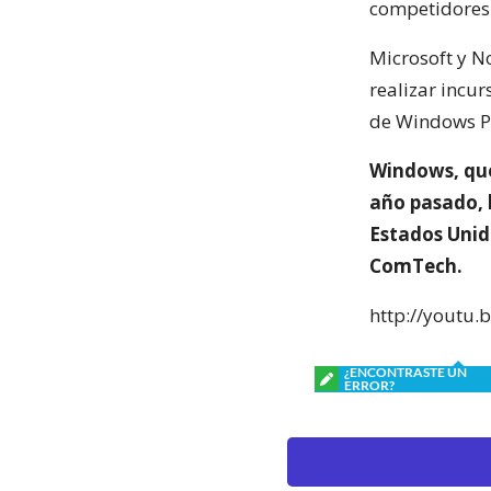
competidores 
Microsoft y N
realizar incu
de Windows P
Windows, que
año pasado, 
Estados Unid
ComTech.
http://youtu
¿ENCONTRASTE UN
ERROR?