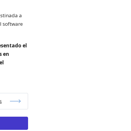
estinada a
l software
esentado el
s en
el
s