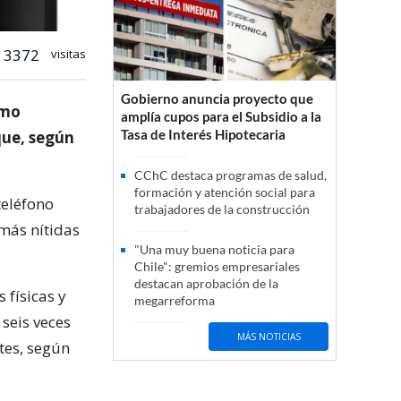
3372
visitas
Gobierno anuncia proyecto que
imo
amplía cupos para el Subsidio a la
Tasa de Interés Hipotecaria
que, según
CChC destaca programas de salud,
formación y atención social para
teléfono
trabajadores de la construcción
más nítidas
"Una muy buena noticia para
Chile": gremios empresariales
destacan aprobación de la
 físicas y
megarreforma
 seis veces
MÁS NOTICIAS
tes, según