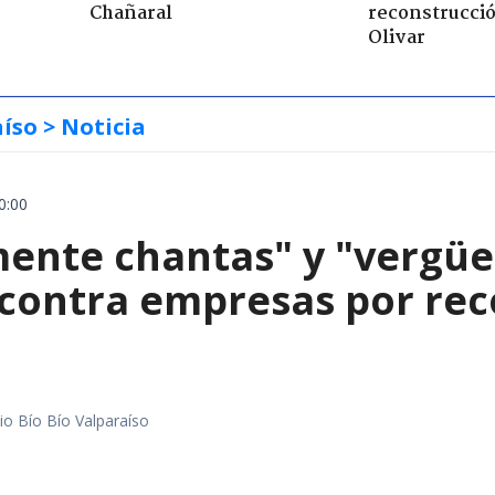
Chañaral
reconstrucció
Olivar
aíso
> Noticia
0:00
mente chantas" y "vergüe
contra empresas por reco
io Bío Bío Valparaíso
a