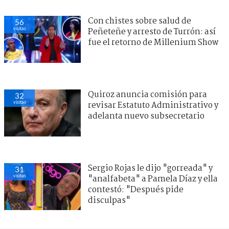
Con chistes sobre salud de
56
visitas
Peñeteñe y arresto de Turrón: así
fue el retorno de Millenium Show
Quiroz anuncia comisión para
32
visitas
revisar Estatuto Administrativo y
adelanta nuevo subsecretario
Sergio Rojas le dijo "gorreada" y
31
visitas
"analfabeta" a Pamela Díaz y ella
contestó: "Después pide
disculpas"