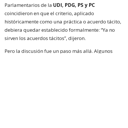
Parlamentarios de la
UDI, PDG, PS y PC
coincidieron en que el criterio, aplicado
históricamente como una práctica o acuerdo tácito,
debiera quedar establecido formalmente: “Ya no
sirven los acuerdos tácitos”, dijeron.
Pero la discusión fue un paso más allá. Algunos
integrantes de la instancia plantearon que no basta
con limitar los nombramientos políticos, sino que
quienes ocupen esas embajadas también deberían
cumplir requisitos mínimos para representar al
país.
Nombramiento de embajadores
80/20: del acuerdo a una regla
escrita