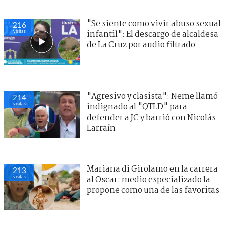
"Se siente como vivir abuso sexual
216
visitas
infantil": El descargo de alcaldesa
de La Cruz por audio filtrado
"Agresivo y clasista": Neme llamó
214
visitas
indignado al "QTLD" para
defender a JC y barrió con Nicolás
Larraín
Mariana di Girolamo en la carrera
213
visitas
al Oscar: medio especializado la
propone como una de las favoritas