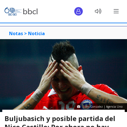
Notas >
Noticia
Juan Gonzalez | Agencia Uno
Buljubasich y posible partida del
Nico Castillo: Por ahora no hay