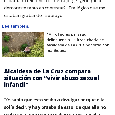
el llamado telefónico le digo a Jorge: ‘¿Por qué te
demoraste tanto en contestar?’. Era lógico que me
estaban grabando”, subrayó.
Lee también...
"Mi rol no es perseguir
delincuencia": Filtran charla de
alcaldesa de La Cruz por sitio con
marihuana
Alcaldesa de La Cruz compara
situación con “vivir abuso sexual
infantil”
“Yo
sabía que esto se iba a divulgar porque ella
solía decir, y hay prueba de esto, de que ella no
se iba sola, que se que se iban varios con ella
.