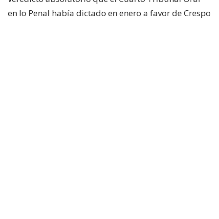
en lo Penal había dictado en enero a favor de Crespo
por el caso de apremios ilegítimos.
La justicia había establecido que él efectuó los
disparos que cegaron al diputado Gustavo Gatica
durante los disturbios registrados el 8 de
noviembre de 2019 en Plaza Baquedano.
Pero
determinó que su actuación estuvo amparada
por la legítima defensa
.
El tribunal de alzada, además, rechazó la petición
de la Fiscalía y de los querellantes de anular el
juicio.
Aunque todavía es posible interponer un recurso de
queja y el propio Gatica ha señalado que recurrirá a