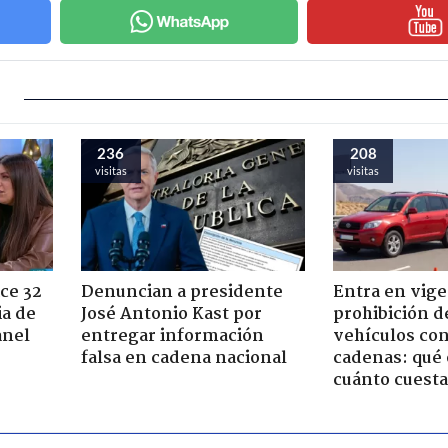
236
208
visitas
visitas
ce 32
Denuncian a presidente
Entra en vige
ia de
José Antonio Kast por
prohibición d
anel
entregar información
vehículos con
falsa en cadena nacional
cadenas: qué 
cuánto cuesta