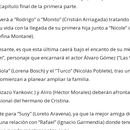
 capítulo final de la primera parte.
erá a “Rodrigo” o “Monito” (Cristián Arriagada) tratando
 vida con la llegada de su primera hija junto a “Nicole” o
sefina Montané).
resante, es que esta última caerá bajo el encanto de su m
n”, personaje que encarnará el actor Álvaro Gómez (“Las 
iola” (Lorena Bosch) y el “Turco” (Nicolás Poblete), tras u
omienzan a planear ampliar la familia.
nzazú Yankovic ) y Aliro (Héctor Morales) deberán afronta
sional del hermano de Cristina.
 para “Susy” (Loreto Aravena), ya que la mejor amiga de 
una relación con “Rafael” (Ignacio Garmendia) donde ten