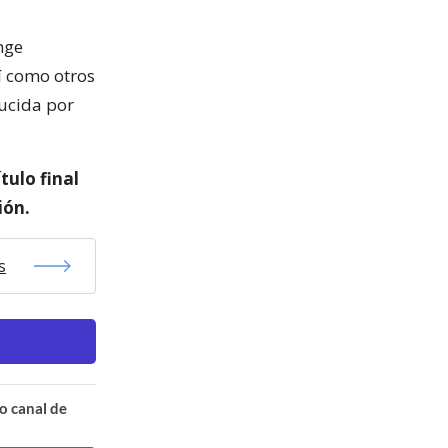
nge
sí como otros
ducida por
tulo final
ión.
s
o canal de