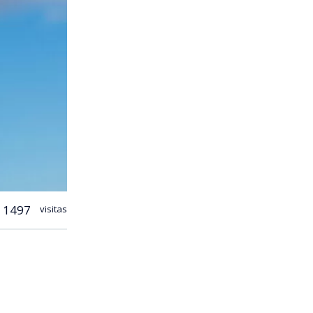
1497
visitas
rno. Sin