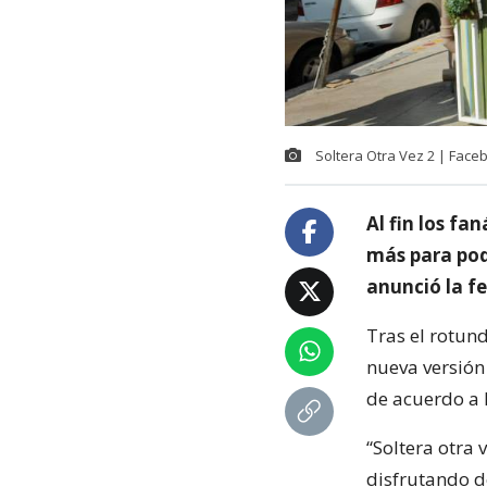
Soltera Otra Vez 2 | Face
Al fin los fa
más para pode
anunció la fe
Tras el rotund
nueva versión
de acuerdo a l
“Soltera otra
disfrutando d