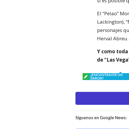
si es posible
El “Pelao” Mon
Lackington), “
personajes que
Herval Abreu.
Y como toda t
de “Las Vega’
¿ENCONTRASTE UN
ERROR?
Síguenos en Google News: