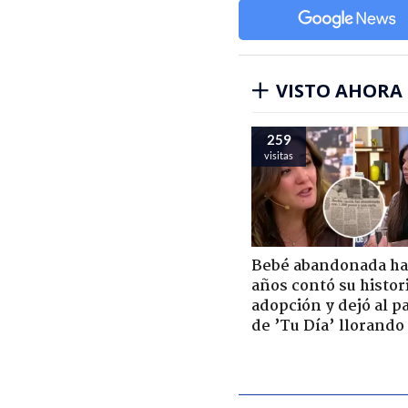
VISTO AHORA
259
visitas
Bebé abandonada ha
años contó su histor
adopción y dejó al p
de ’Tu Día’ llorando