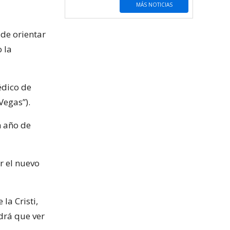
MÁS NOTICIAS
 de orientar
 la
édico de
Vegas”).
n año de
r el nuevo
la Cristi,
drá que ver