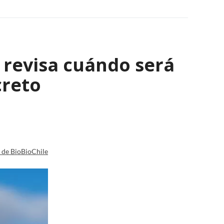
: revisa cuándo será
creto
a de BioBioChile