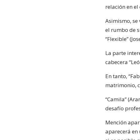
relación en el
Asimismo, se v
el rumbo de su
“Flexible” (Jo
La parte inte
cabecera “Leó
En tanto, “Fab
matrimonio, c
“Camila” (Ara
desafío profe
Mención aparte
aparecerá en 