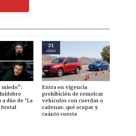
21
visitas
o miedo":
Entra en vigencia
Huidobro
prohibición de remolcar
 a dúo de ’La
vehículos con cuerdas o
 brutal
cadenas: qué ocupar y
cuánto cuesta