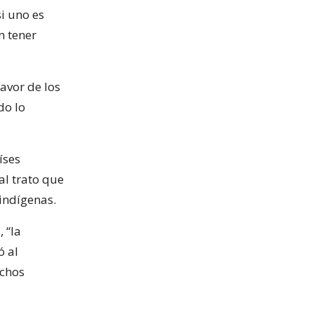
i uno es
n tener
avor de los
do lo
íses
al trato que
indígenas.
 “la
ó al
uchos