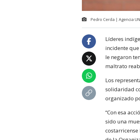
Pedro Cerda | Agencia U
Líderes indíg
incidente que
le negaron te
maltrato reab
Los represent
solidaridad c
organizado po
“Con esa acci
sido una muest
costarricense
de la Organiz