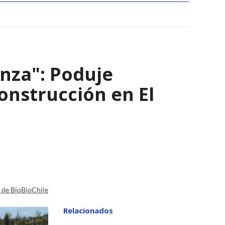
nza": Poduje
nstrucción en El
a de BioBioChile
Relacionados