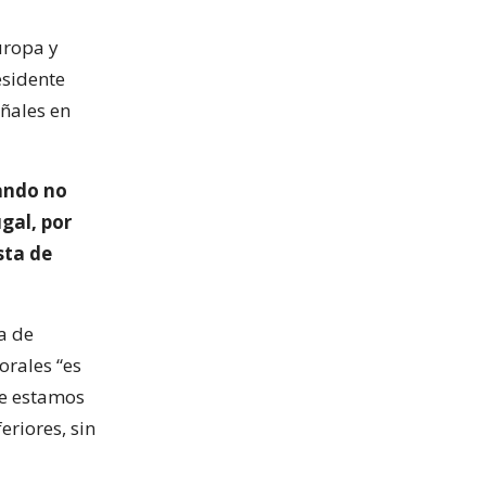
uropa y
esidente
ñales en
uando no
gal, por
sta de
a de
orales “es
ue estamos
eriores, sin