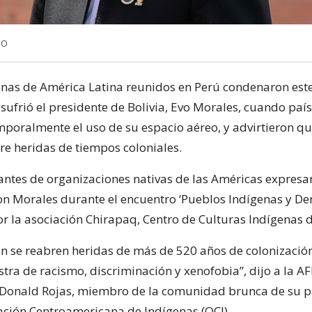
NO
enas de América Latina reunidos en Perú condenaron este
 sufrió el presidente de Bolivia, Evo Morales, cuando pa
mporalmente el uso de su espacio aéreo, y advirtieron qu
re heridas de tiempos coloniales.
antes de organizaciones nativas de las Américas expresa
on Morales durante el encuentro ‘Pueblos Indígenas y Der
r la asociación Chirapaq, Centro de Culturas Indígenas d
ón se reabren heridas de más de 520 años de colonizaci
ra de racismo, discriminación y xenofobia”, dijo a la AF
 Donald Rojas, miembro de la comunidad brunca de su pa
ación Centroamericana de Indígenas (OCI).