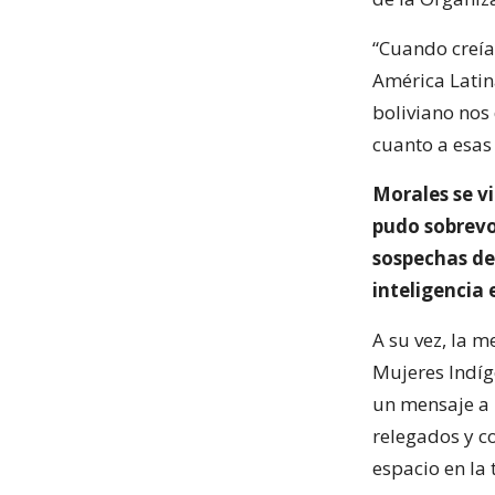
“Cuando creía
América Latin
boliviano no
cuanto a esas 
Morales se v
pudo sobrevol
sospechas de
inteligenci
A su vez, la 
Mujeres Indíg
un mensaje a 
relegados y co
espacio en la