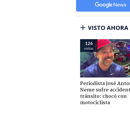
VISTO AHORA
126
visitas
Periodista José Anto
Neme sufre acciden
tránsito: chocó con
motociclista