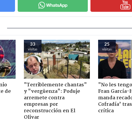
33
25
visitas
visitas
nio
"Terriblemente chantas"
"No les teng
te de
y "vergüenza": Poduje
Fran García-
arremete contra
manda recado
empresas por
Cofradía’ tras
reconstrucción en El
crítica
Olivar