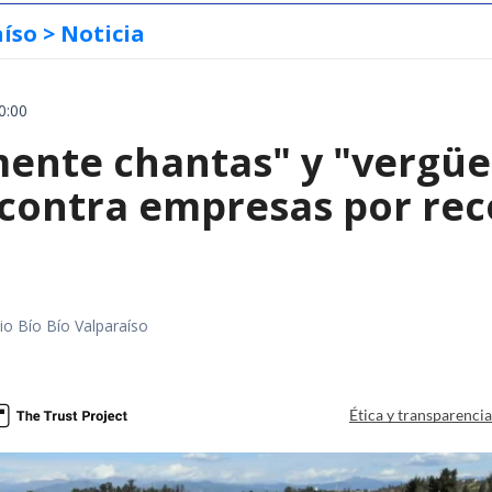
aíso
> Noticia
0:00
mente chantas" y "vergüe
contra empresas por reco
io Bío Bío Valparaíso
a
Ética y transparenci