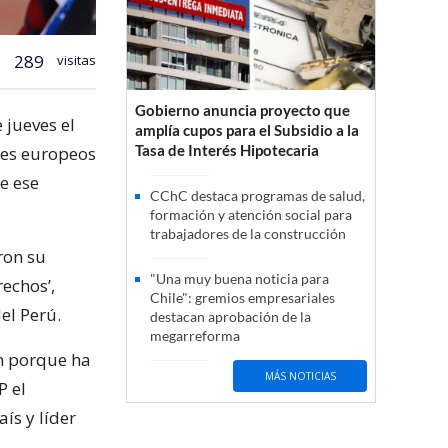
289
visitas
Gobierno anuncia proyecto que
 jueves el
amplía cupos para el Subsidio a la
Tasa de Interés Hipotecaria
íses europeos
e ese
CChC destaca programas de salud,
formación y atención social para
trabajadores de la construcción
ron su
"Una muy buena noticia para
echos’,
Chile": gremios empresariales
el Perú.
destacan aprobación de la
megarreforma
ón porque ha
MÁS NOTICIAS
P el
ís y líder