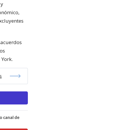
 y
conómico,
excluyentes
r acuerdos
los
 York.
s
o canal de