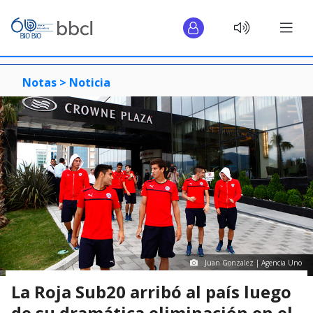
Notas >
Noticia
Juan Gonzalez | Agencia Uno
La Roja Sub20 arribó al país luego
de su dramática eliminación en el