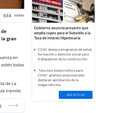
634
visitas
Gobierno anuncia proyecto que
 de
amplía cupos para el Subsidio a la
Tasa de Interés Hipotecaria
 la gran
CChC destaca programas de salud,
formación y atención social para
luenza en
trabajadores de la construcción
e estén todas
"Una muy buena noticia para
Chile": gremios empresariales
destacan aprobación de la
sta de La
megarreforma
ste trámite.
MÁS NOTICIAS
s