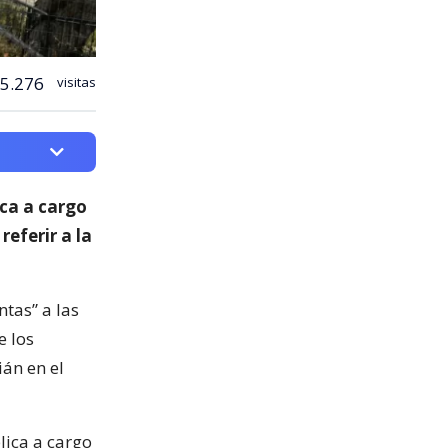
5.276
visitas
ica a cargo
 referir a la
ntas” a las
e los
ián en el
lica a cargo