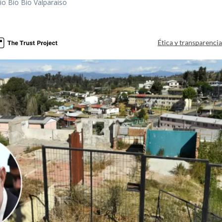
io Bío Bío Valparaíso
a
Ética y transparenci