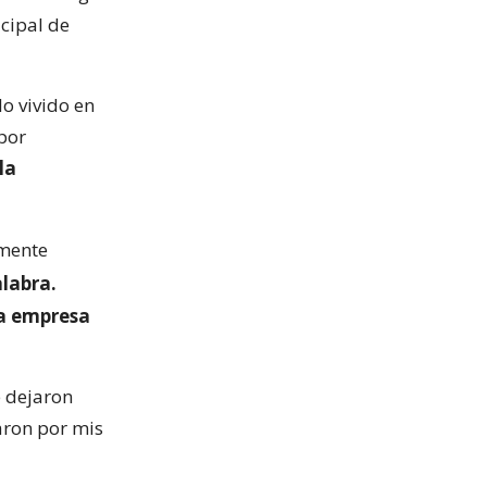
icipal de
lo vivido en
por
la
emente
alabra.
a empresa
e dejaron
aron por mis