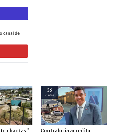
o canal de
36
visitas
te chantas"
Contraloría acredita