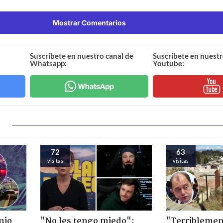
Mostrar Comentarios
Suscríbete en nuestro canal de
Suscríbete en nuestr
Whatsapp:
Youtube:
72
63
visitas
visitas
nio
"No les tengo miedo":
"Terriblemen