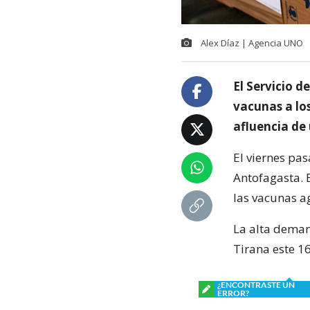
Alex Díaz | Agencia UNO
El Servicio d
vacunas a lo
afluencia de 
El viernes pa
Antofagasta. 
las vacunas a
La alta deman
Tirana este 16
¿ENCONTRASTE UN
ERROR?