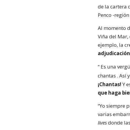
de la cartera 
Penco -región 
Al momento de 
Viña del Mar,
ejemplo, la c
adjudicación
“
Es una vergü
chantas
. Así
¡Chantas!
Y e
que haga bie
“Yo siempre pr
varias embarr
lives
donde las