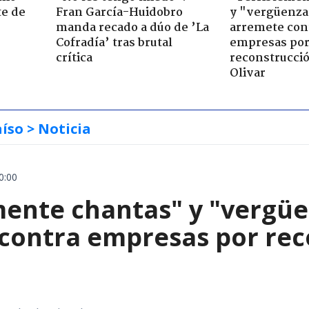
te de
Fran García-Huidobro
y "vergüenza
manda recado a dúo de ’La
arremete con
Cofradía’ tras brutal
empresas po
crítica
reconstrucció
Olivar
aíso
> Noticia
0:00
mente chantas" y "vergüe
contra empresas por reco