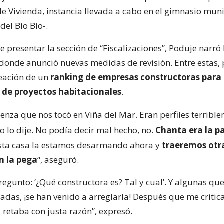
de Vivienda, instancia llevada a cabo en el gimnasio mun
del Bío Bío-.
presentar la sección de “Fiscalizaciones”, Poduje narró 
 donde anunció nuevas medidas de revisión. Entre estas, 
reación de un
ranking de empresas constructoras para 
 de proyectos habitacionales
.
enza que nos tocó en Viña del Mar. Eran perfiles terribl
 yo lo dije. No podía decir mal hecho, no.
Chanta era la p
sta casa la estamos desarmando ahora y
traeremos otr
n la pega
“, aseguró.
egunto: ‘¿Qué constructora es? Tal y cual’. Y algunas qu
adas, ¡se han venido a arreglarla! Después que me critic
 retaba con justa razón”, expresó.