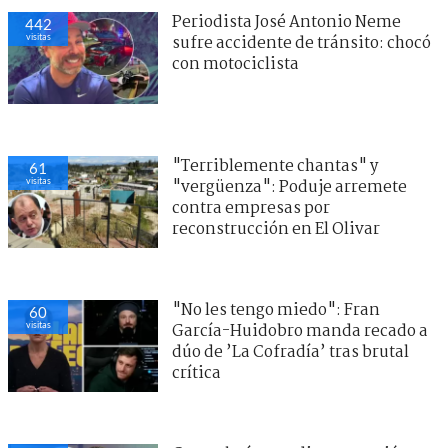
Periodista José Antonio Neme
442
visitas
sufre accidente de tránsito: chocó
con motociclista
"Terriblemente chantas" y
61
visitas
"vergüenza": Poduje arremete
contra empresas por
reconstrucción en El Olivar
"No les tengo miedo": Fran
60
visitas
García-Huidobro manda recado a
dúo de ’La Cofradía’ tras brutal
crítica