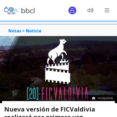
Notas >
Noticia
FICVALDIVIA
Nueva versión de FICValdivia
realizará por primera vez