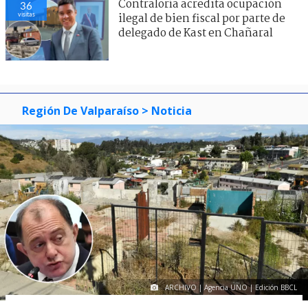
Contraloría acredita ocupación
36
visitas
ilegal de bien fiscal por parte de
delegado de Kast en Chañaral
Región De Valparaíso
> Noticia
ARCHIVO | Agencia UNO | Edición BBCL