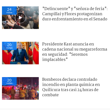
"Delincuente" y "señora de feria":
24
visitas
Campillai y Flores protagonizan
duro enfrentamiento en el Senado
Presidente Kast anuncia en
20
visitas
cadena nacional su megarreforma
en seguridad: "Seremos
implacables"
Bomberos declara controlado
20
visitas
incendio en planta química en
Quilicura tras casi 24 horas de
combate