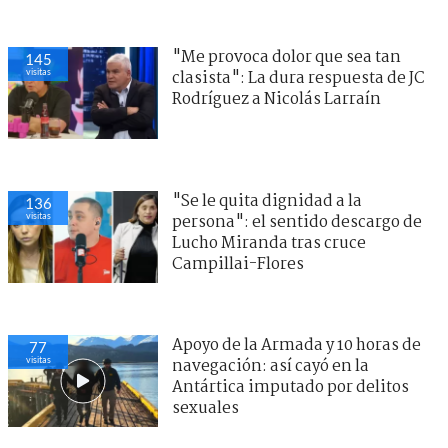
"Me provoca dolor que sea tan
145
visitas
clasista": La dura respuesta de JC
Rodríguez a Nicolás Larraín
"Se le quita dignidad a la
136
visitas
persona": el sentido descargo de
Lucho Miranda tras cruce
Campillai-Flores
Apoyo de la Armada y 10 horas de
77
visitas
navegación: así cayó en la
Antártica imputado por delitos
sexuales