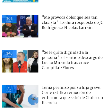
"Me provoca dolor que sea tan
161
visitas
clasista": La dura respuesta de JC
Rodríguez a Nicolás Larraín
"Se le quita dignidad a la
148
visitas
persona": el sentido descargo de
Lucho Miranda tras cruce
Campillai-Flores
Tenía permiso por su hijo grave:
75
visitas
Corte ratifica remoción de
enfermera que salió de Chile con
licencia