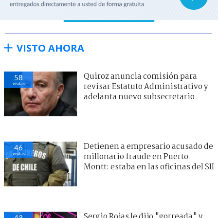
VISTO AHORA
Quiroz anuncia comisión para
58
visitas
revisar Estatuto Administrativo y
adelanta nuevo subsecretario
Detienen a empresario acusado de
46
visitas
millonario fraude en Puerto
Montt: estaba en las oficinas del SII
Sergio Rojas le dijo "gorreada" y
43