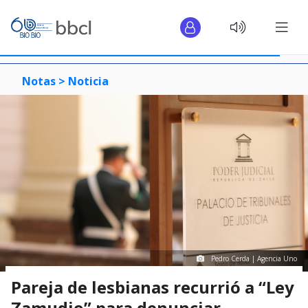
Notas >
Noticia
Pedro Cerda | Agencia Uno
Pareja de lesbianas recurrió a “Ley
Zamudio” para denunciar