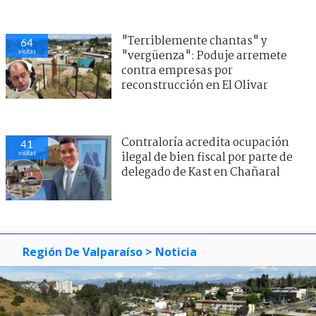
"Terriblemente chantas" y
58
visitas
"vergüenza": Poduje arremete
contra empresas por
reconstrucción en El Olivar
Contraloría acredita ocupación
43
visitas
ilegal de bien fiscal por parte de
delegado de Kast en Chañaral
Región De Valparaíso
> Noticia