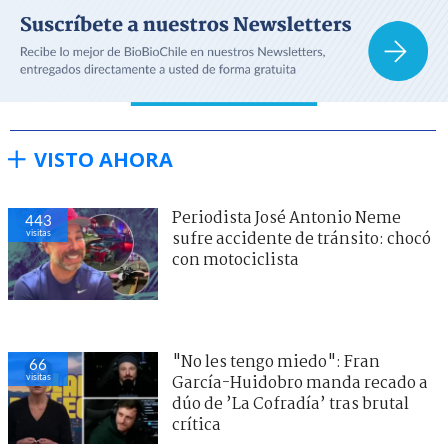
VISTO AHORA
Periodista José Antonio Neme
427
visitas
sufre accidente de tránsito: chocó
con motociclista
"No les tengo miedo": Fran
69
visitas
García-Huidobro manda recado a
dúo de ’La Cofradía’ tras brutal
crítica