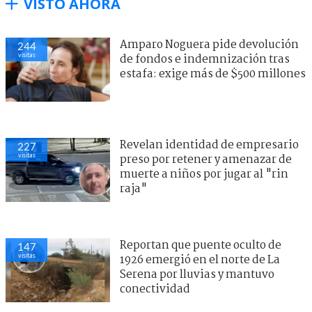
VISTO AHORA
Amparo Noguera pide devolución
244
visitas
de fondos e indemnización tras
estafa: exige más de $500 millones
Revelan identidad de empresario
227
visitas
preso por retener y amenazar de
muerte a niños por jugar al "rin
raja"
Reportan que puente oculto de
147
visitas
1926 emergió en el norte de La
Serena por lluvias y mantuvo
conectividad