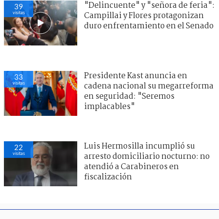
"Delincuente" y "señora de feria":
39
visitas
Campillai y Flores protagonizan
duro enfrentamiento en el Senado
Presidente Kast anuncia en
33
visitas
cadena nacional su megarreforma
en seguridad: "Seremos
implacables"
Luis Hermosilla incumplió su
22
visitas
arresto domiciliario nocturno: no
atendió a Carabineros en
fiscalización