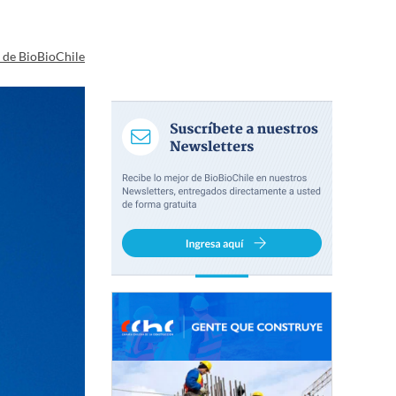
a de BioBioChile