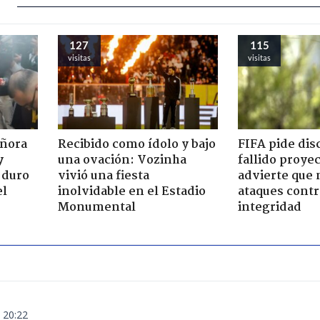
127
115
visitas
visitas
eñora
Recibido como ídolo y bajo
FIFA pide dis
y
una ovación: Vozinha
fallido proye
 duro
vivió una fiesta
advierte que 
el
inolvidable en el Estadio
ataques contr
Monumental
integridad
 20:22