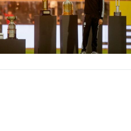
VER RESUMEN
ión de
Vozinha
en
Colo Colo
tuvo su
momento estelar
e
n
una fiesta en el Estadio Monumental
. Unos 25 mil hi
a Macul para darle la bienvenida oficial al arquero de Ca
preparó un espectáculo para presentar al portero que de