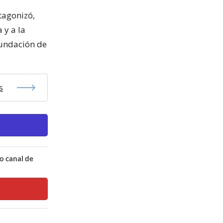
tagonizó,
 y a la
fundación de
s
o canal de