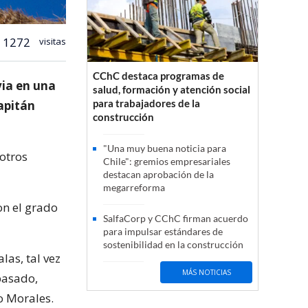
1272
visitas
CChC destaca programas de
via en una
salud, formación y atención social
para trabajadores de la
capitán
construcción
"Una muy buena noticia para
 otros
Chile": gremios empresariales
destacan aprobación de la
megarreforma
on el grado
SalfaCorp y CChC firman acuerdo
para impulsar estándares de
sostenibilidad en la construcción
las, tal vez
MÁS NOTICIAS
pasado,
o Morales.