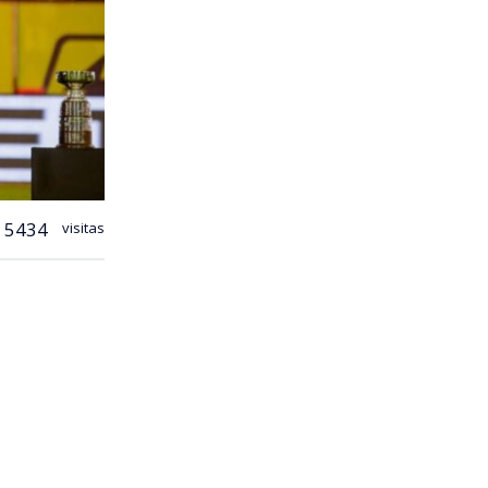
5434
visitas
ste
nchas
bo Verde.
slumbró en