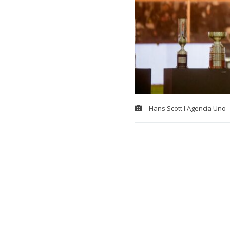
Hans Scott I Agencia Uno
La presentac
miércoles co
llegaron hast
El ‘Cacique’ 