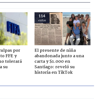
114
visitas
culpas por
El presente de niña
cto FFE y
abandonada junto a una
no tolerará
carta y $1.000 en
a su
Santiago: reveló su
historia en TikTok