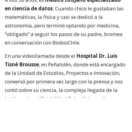
en ciencia de datos
. Cuando chico le gustaban las
matemáticas, la física y casi se dedicó a la
astronomía, pero terminó optando por medicina,
“obligado” a seguir los pasos de su padre, bromea
en conversación con BiobioChile.
En una videollamada desde el
Hospital Dr. Luis
Tisné Brousse
, en Peñalolén, donde está encargado
de la Unidad de Estudios, Proyectos e Innovación,
conversó por primera vez largo con la prensa y nos
contó sobre su ciencia, la compleja llegada de la
inteligencia artificial (IA) al flujo clínico y cómo es ser
hermano de una estrella.
“Que ahora sea una de las personas más famosas
del mundo es muy loco, en verdad”, dice sobre