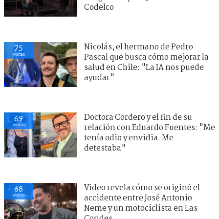
Codelco
Nicolás, el hermano de Pedro
75
visitas
Pascal que busca cómo mejorar la
salud en Chile: "La IA nos puede
ayudar"
Doctora Cordero y el fin de su
69
visitas
relación con Eduardo Fuentes: "Me
tenía odio y envidia. Me
detestaba"
Video revela cómo se originó el
68
visitas
accidente entre José Antonio
Neme y un motociclista en Las
Condes