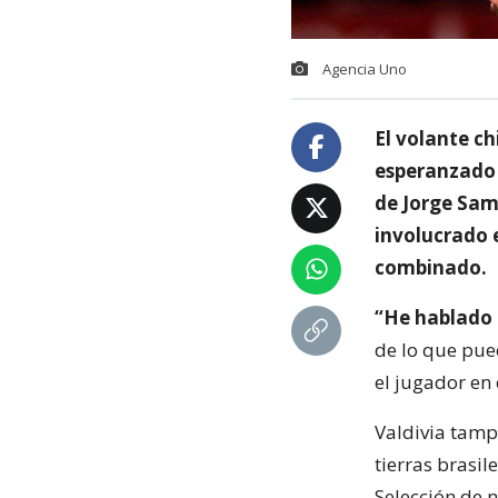
Agencia Uno
El volante ch
esperanzado d
de Jorge Samp
involucrado e
combinado.
“He hablado 
de lo que pue
el jugador en 
Valdivia tamp
tierras brasi
Selección de 