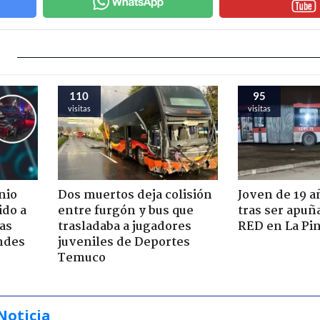
110
95
visitas
visitas
nio
Dos muertos deja colisión
Joven de 19 
ido a
entre furgón y bus que
tras ser apuñ
ras
trasladaba a jugadores
RED en La Pi
ndes
juveniles de Deportes
Temuco
Noticia