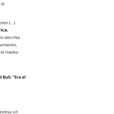
 el
bien (…)
ica.
o decirles
 momento,
 el medio
Bull: "Era el
raviesa un