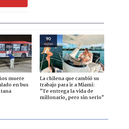
90
visitas
años muere
La chilena que cambió su
alado en bus
trabajo para ir a Miami:
ntana
"Te entrega la vida de
millonario, pero sin serlo"