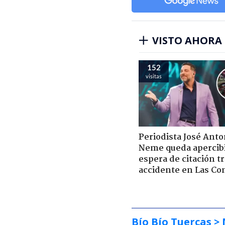
VISTO AHORA
152
visitas
Periodista José Anto
Neme queda apercib
espera de citación t
accidente en Las Co
Bío Bío Tuercas
> 