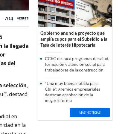
704
visitas
Gobierno anuncia proyecto que
ó
amplía cupos para el Subsidio a la
Tasa de Interés Hipotecaria
n la llegada
dor
CChC destaca programas de salud,
ias del
formación y atención social para
trabajadores de la construcción
"Una muy buena noticia para
 selección,
Chile": gremios empresariales
uí”, destacó
destacan aprobación de la
megarreforma
MÁS NOTICIAS
dial en
nidad en la
echo de que