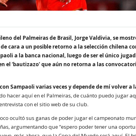
ileno del Palmeiras de Brasil, Jorge Valdivia, se mostr
e cara a un posible retorno a la selección chilena co
aoli a la banca nacional, luego de ser el único juga
n el ‘bautizazo’ que aún no retorna a las convocator
con Sampaoli varias veces y depende de mí volver a la
do hacer aquí en el Palmeiras, de cuánto puedo jugar aq
entrevista con el sitio web de su club.
oco ocultó sus ganas de poder jugar el campeonato mun
leñas, argumentando que “espero poder tener una oportu
nuevo, más ahora, que la Copa del Mundo será aquí. El h