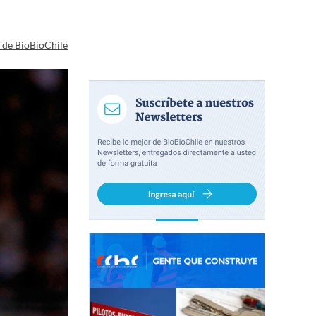
a de BioBioChile