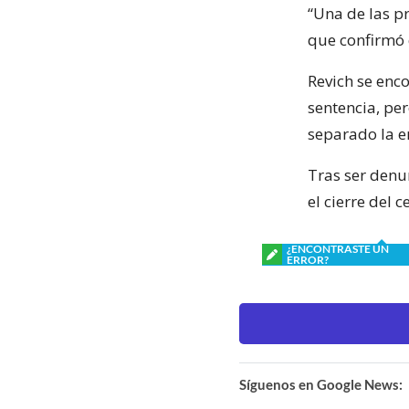
“Una de las pr
que confirmó q
Revich se enc
sentencia, pe
separado la e
Tras ser denun
el cierre del
¿ENCONTRASTE UN
ERROR?
Síguenos en Google News: