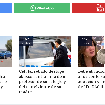
162
156
visitas
visitas
Celular robado destapa
Bebé abandon
lcar
abusos contra niña de un
años contó su
as o
profesor de su colegio y
adopción y de
 y
del conviviente de su
de ’Tu Día’ l
madre