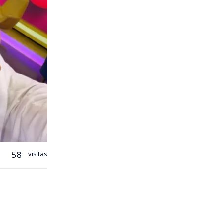
58
visitas
rdo de Canal