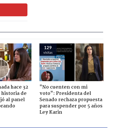
129
visitas
ada hace 32
"No cuenten con mi
 historia de
voto": Presidenta del
jó al panel
Senado rechaza propuesta
lorando
para suspender por 5 años
Ley Karin